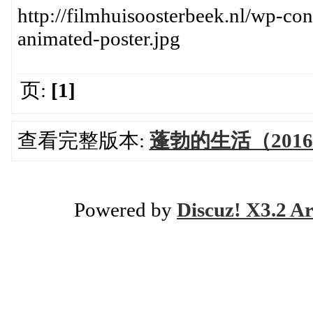
http://filmhuisoosterbeek.nl/wp-co
animated-poster.jpg
页:
[1]
查看完整版本:
蓬勃的生活（201
Powered by
Discuz! X3.2 Ar