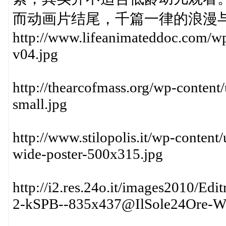
而动画片结尾，千篇一律的浪漫
http://www.lifeanimateddoc.com/w
v04.jpg
http://thearcofmass.org/wp-content
small.jpg
http://www.stilopolis.it/wp-content
wide-poster-500x315.jpg
http://i2.res.24o.it/images2010
2-kSPB--835x437@IlSole24Ore-W