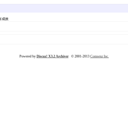
有成效
Powered by
Discuz! X3.2 Archiver
© 2001-2013
Comsenz Inc.