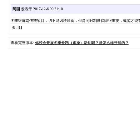
阿国
发表于 2017-12-6 09:31:10
冬季锻炼是传统项目，切不能因噎废食，但是同时制度保障很重要，规范才能
页:
[1]
查看完整版本:
你校会开展冬季长跑（跑操）活动吗？是怎么样开展的？