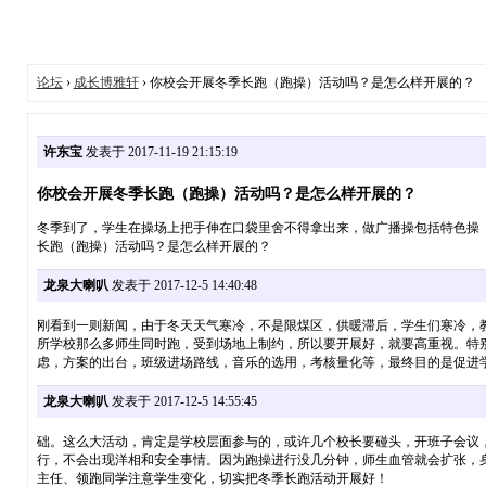
论坛
›
成长博雅轩
› 你校会开展冬季长跑（跑操）活动吗？是怎么样开展的？
许东宝
发表于 2017-11-19 21:15:19
你校会开展冬季长跑（跑操）活动吗？是怎么样开展的？
冬季到了，学生在操场上把手伸在口袋里舍不得拿出来，做广播操包括特色操
长跑（跑操）活动吗？是怎么样开展的？
龙泉大喇叭
发表于 2017-12-5 14:40:48
刚看到一则新闻，由于冬天天气寒冷，不是限煤区，供暖滞后，学生们寒冷，教
所学校那么多师生同时跑，受到场地上制约，所以要开展好，就要高重视。特
虑，方案的出台，班级进场路线，音乐的选用，考核量化等，最终目的是促进
龙泉大喇叭
发表于 2017-12-5 14:55:45
础。这么大活动，肯定是学校层面参与的，或许几个校长要碰头，开班子会议
行，不会出现洋相和安全事情。因为跑操进行没几分钟，师生血管就会扩张，
主任、领跑同学注意学生变化，切实把冬季长跑活动开展好！