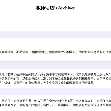
教师话坊's Archiver
（乒乓球操、羽毛球操）也懒洋洋的，做操质量大不如重前。为积极响应冬季长跑活
师只能带学生到教室外跑步，身子热乎乎才能组织学习。此事虽然讲的是上级行政“懒
别是跑起来的话，场面上也颇为壮观，对学校文化建设也会起到积极作用。由于学校
学生锻炼，提高学生的身体素质，为学生学习文化知识奠定扎实的身体基
，然后再把为什么要开展、怎么开展在全校教师会上布置。当万事俱备时，为确保把
身体就会发热，体能也开始消耗，所以，在开展跑操前，学校要提醒有先天疾病的同