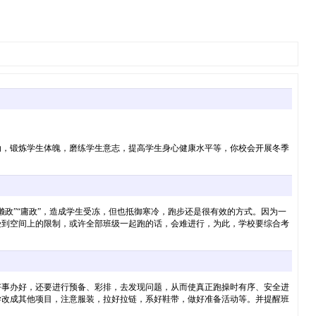
动，锻炼学生体魄，磨练学生意志，提高学生身心健康水平等，你校会开展冬季
政”“庸政”，造成学生受冻，但也抵御寒冷，跑步还是很有效的方式。因为一
受到空间上的限制，或许全部班级一起跑的话，会难进行，为此，学校要综合考
好事办好，还要进行预备、彩排，去发现问题，从而使真正跑操时有序、安全进
学改成其他项目，注意服装，拉好拉链，系好鞋带，做好准备活动等。并提醒班