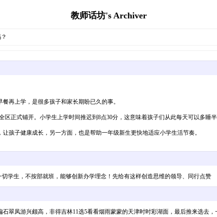
教师话坊's Archiver
吗？
早餐再上学，是很多孩子和家长期盼已久的事。
在全区正式铺开。小学生上学时间推迟到8点30分，这意味着孩子们从此每天可以多睡
，让孩子健康成长，另一方面，也是帮助一年级新生更快地适应小学生活节奏。
一切学生，不按部就班，能够创新办学理念！先给有这样创造思维的领导、同行点赞
石翠凤游兴颇高，非得吉林11选5看看烟雨蒙蒙的天津时时彩湖面，最后推来选去