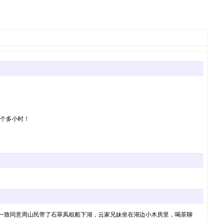
半个多小时！
，一致同意周山民带了石翠凤租船下湖，云家兄妹坐在湖边小木房里，喝茶聊