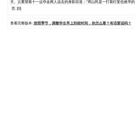
天。云重望着十一运夺金两人远去的身影叹道：“周山民是一打着灯笼也难寻
页:
[1]
查看完整版本:
按照季节，调整学生早上到校时间，你怎么看？有话要说吗？