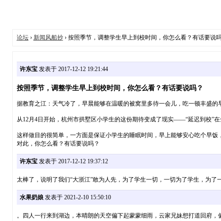
论坛
›
新闻风船抄
› 按照季节，调整学生早上到校时间，你怎么看？有话要说
许东宝
发表于 2017-12-12 19:21:44
按照季节，调整学生早上到校时间，你怎么看？有话要说吗？
据教育之江：天气冷了，早晨能够在温暖的被窝里多待一会儿，吃一顿丰盛的
从12月4日开始，杭州市拱墅区小学生的这份期待变成了现实——“延迟到校”
这样做目的很简单，一方面是保证小学生的睡眠时间，早上能够安心吃个早饭
对此，你怎么看？有话要说吗？
许东宝
发表于 2017-12-12 19:37:12
太棒了，说明了我们“大浙江”敢为人先，为了学生一切，一切为了学生，为了
水果奶娘
发表于 2021-2-10 15:50:10
。四人一行来到湖边，本晴朗的天空偏下起蒙蒙细雨，云家兄妹想打道回府，偏