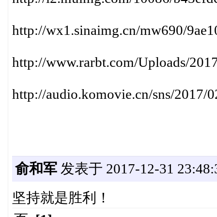
http://wx1.sinaimg.cn/mw690/9ae1
http://www.rarbt.com/Uploads/20
http://audio.komovie.cn/sns/2017
俞和军
发表于 2017-12-31 23:48:
坚持就是胜利！