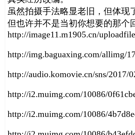
虽然拍摄手法略显老旧，但体现
但也许并不是当初你想要的那个
http://image11.m1905.cn/uploadfi
http://img.baguaxing.com/allimg/
http://audio.komovie.cn/sns/2017
http://i2.muimg.com/10086/0f61c
http://i2.muimg.com/10086/4b7d8
http://i2.muimg.com/10086/b43ef