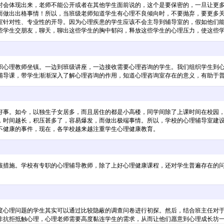
时会体现出来，老师不能公开或者在其他学生面前说的，这个是要保密的，一旦让更
而做出出格事情！所以，当班级老师知道学生有心理不良倾向时，不要抛弃，要更多
室针对性、专业性的开导。因为心理疾患的学生应该不会主导到辅导室的，假如他们
些学生交朋友，聊天，聊出这些学生的胸中郁闷，释放这些学生的心理压力，使这些
职心理教师坐镇。一边到班级讲座，一边接收需要心理咨询的学生。我们组织学生到
辅导课，带学生渐渐深入了解心理咨询的作用，知道心理咨询室存在的意义，有助于
好事。如今，以独生子女居多，而且居住的都是小高楼，同学间除了上课时间在校园
，时间越长，积压甚多了，容易爆发，而做出极端事情。所以，学校的心理辅导室建
不健康的事件，现在，各学校越来越注重学生心理健康教育。
核措施。学校有专职的心理辅导教师，除了上好心理健康课程，还对学生普遍存在的
度心理问题的学生其实可以通过比较隐蔽的调查问卷进行初探。然后，结合班主任对
非抗拒抵触心理，心理老师需要高度黏连学生的需求，从而让他们愿意到心理成长坊