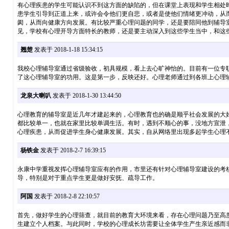
有心理疾患的学生可能认识不到这方面的缺陷的，但在课堂上表现和学生相处
患学生引导到正道上来，或许会令他们更自悲，或者是使他们情绪更冲动，从
阂，从而向健康方向发展。有比较严重心理问题的同学，还是要陪同他到辅导
见，学校有心理开导方面特长的教师，还是要主动深入到这些学生当中，和这
翘楚
发表于 2018-1-18 15:34:15
我校心理辅导室通过省级验收，初具规模，看上去心旷神怡的。目前有一位专
了这心理辅导室的功用。这是第一步，反映还好。心理老师通过到各班上心理
龙泉大喇叭
发表于 2018-1-30 13:44:50
心理教育的辅导室是近几年才建起来的，心理教育也的确是顺乎社会发展的大
都比较单一，也就在家里比较单调生活。有时，遇到不顺心的事，没地方宣泄
心理疾患，从而促进学生身心健康发展。其实，自从网络里出现多起学生心理
杨铁金
发表于 2018-2-7 16:39:15
永康中学重视发挥心理辅导室应有的作用，市里还有针对心理辅导室建设的考
导，特别是对于重点学生更是做好安抚、疏导工作。
阿国
发表于 2018-2-8 22:10:57
首先，做好学生的心理筛查，就目前的教育大环境来看，存在心理问题乃至高
生建立个人档案。与此同时，学校的心理成长坊需要让全体学生产生亲近感而