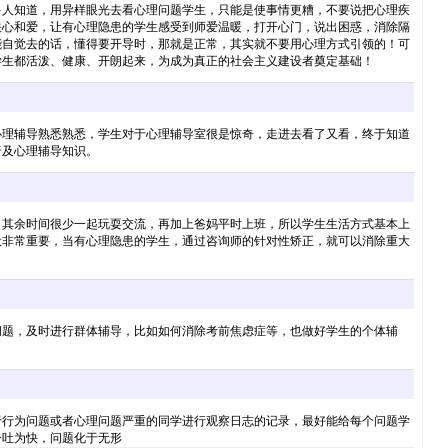
多人知道，用异样眼光去看心理问题学生，只能是使事情更糟，不要说把心理疾
关心和爱，让有心理隐患的学生感受到师爱温暖，打开心门，说出困惑，消除隔
能自觉去的话，懂得要开导时，那就是正常，其实就不要用心理方式引领的！可
学生都活泼、健康、开朗起来，为成为真正的社会主义建设者奠定基础！
心理辅导熟悉熟悉，学生对于心理辅导室很是惊奇，走进去看了又看，终于知道
普及心理辅导知识。
，其余时间很少一起玩耍交流，再加上爸妈平时上班，所以学生生活方式基本上
设非常重要，当有心理隐患的学生，通过咨询师的针对性矫正，就可以消除重大
问题，及时进行群体辅导，比如如何消除考前焦虑症等，也做好学生的个体辅
于行为问题或者心理问题严重的同学进行观察日志的记录，最好能给每个问题学
一吐为快，问题化于无形