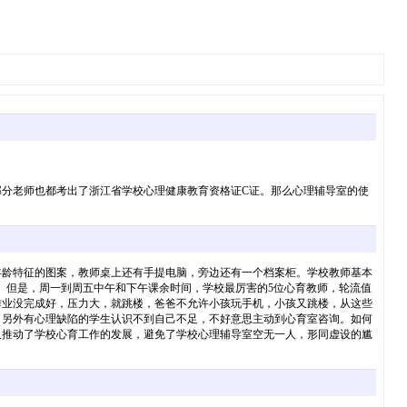
分老师也都考出了浙江省学校心理健康教育资格证C证。那么心理辅导室的使
年龄特征的图案，教师桌上还有手提电脑，旁边还有一个档案柜。学校教师基本
。但是，周一到周五中午和下午课余时间，学校最厉害的5位心育教师，轮流值
作业没完成好，压力大，就跳楼，爸爸不允许小孩玩手机，小孩又跳楼，从这些
。另外有心理缺陷的学生认识不到自己不足，不好意思主动到心育室咨询。如何
又推动了学校心育工作的发展，避免了学校心理辅导室空无一人，形同虚设的尴