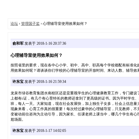
论坛
›
管理国子监
› 心理辅导室使用效果如何？
俞和军
发表于 2018-1-16 20:37:36
心理辅导室使用效果如何？
按照省里的要求，现在各中心小学、初中、高中、职高每个学校都配有标准化
用效果如何呢？请谈谈你们学校的心理辅导室的开放时间、来访人数、辅导效
许东宝
发表于 2018-1-16 21:59:34
龙泉市绿谷教育集团水南校区还是蛮重视学生的心理健康教育工作，专门建设
上都有c证，有几个有心育特长的教师还拿到了更高级的证书。因为平时学生
班，每人一天。大家知道，现在社会发展快，加上独生子女多，社会上信息量
现象来看，心育工作真的很重要！每次经过豪华的心理辅导室，只见教师，不
变被动前往咨询为主动引导，因为家长、任课老师上课当中，哪几个学生有心
尬场面。
许东宝
发表于 2018-1-17 14:02:05