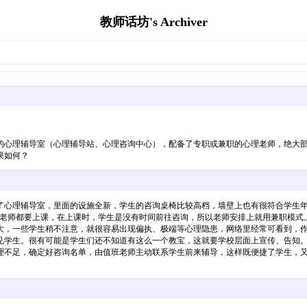
教师话坊's Archiver
的心理辅导室（心理辅导站、心理咨询中心），配备了专职或兼职的心理老师，绝大部
果如何？
了心理辅导室，里面的设施全新，学生的咨询桌椅比较高档，墙壁上也有很符合学生
、老师都要上课，在上课时，学生是没有时间前往咨询，所以老师安排上就用兼职模式
大，一些学生稍不注意，就很容易出现偏执、极端等心理隐患，网络里经常可看到，
见学生。很有可能是学生们还不知道有这么一个教宝，这就要学校层面上宣传、告知
理不足，确定好咨询名单，由值班老师主动联系学生前来辅导，这样既便捷了学生，