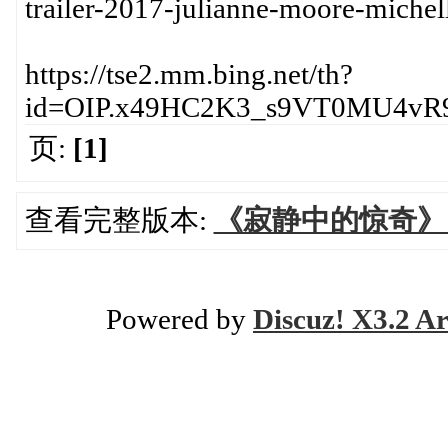
trailer-2017-julianne-moore-miche
https://tse2.mm.bing.net/th?
id=OIP.x49HC2K3_s9VT0MU4vR
页:
[1]
查看完整版本:
《寂静中的惊奇》（
Powered by
Discuz! X3.2 Ar