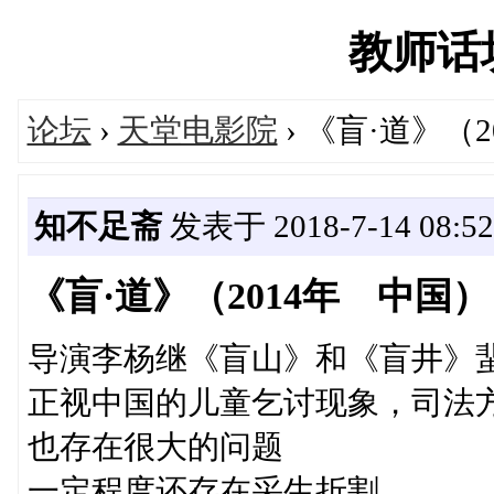
教师话坊'
论坛
›
天堂电影院
› 《盲·道》（
知不足斋
发表于 2018-7-14 08:52
《盲·道》（2014年 中国）
导演李杨继《盲山》和《盲井》
正视中国的儿童乞讨现象，司法
也存在很大的问题
一定程度还存在采生折割。