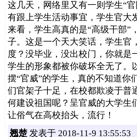
这几天，网络里又有一则学生“官
有跟上学生活动事宜，学生官大
来看，学生高真的是“高级干部”
子。这是一个天大笑话，学生官
度？没毕业，没出校门，你就是
学生的形象都被你破坏全无了。
摆“官威”的学生，真的不知道你
们官架子十足，在校都欺凌于普
何建设祖国呢？呈官威的大学生
让俗气在高校抬头，流行！
翘楚
发表于 2018-11-9 13:55:53