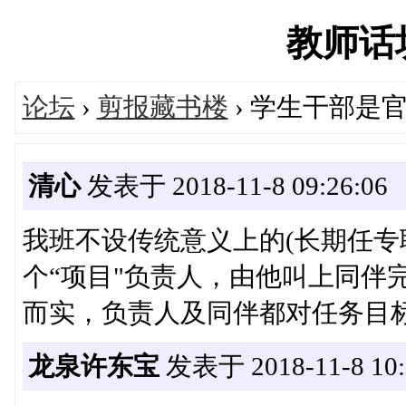
教师话坊'
论坛
›
剪报藏书楼
› 学生干部是
清心
发表于 2018-11-8 09:26:06
我班不设传统意义上的(长期任专
个“项目"负责人，由他叫上同伴
而实，负责人及同伴都对任务目
龙泉许东宝
发表于 2018-11-8 10: