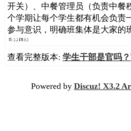
开关）、中餐管理员（负责中餐
个学期让每个学生都有机会负责
参与意识，明确班集体是大家的
页:
1
2
[3]
4
5
查看完整版本:
学生干部是官吗？
Powered by
Discuz! X3.2 Ar