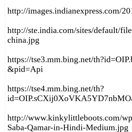
http://images.indianexpress.com/2
http://ste.india.com/sites/default/
china.jpg
https://tse3.mm.bing.net/th?id
&pid=Api
https://tse4.mm.bing.net/th?
id=OIP.sCXij0XoVKA5YD7nbMO
http://www.kinkylittleboots.com/w
Saba-Qamar-in-Hindi-Medium.jpg