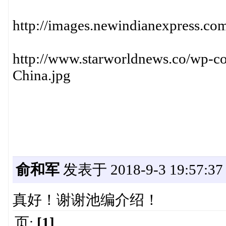
http://images.newindianexpress.co
http://www.starworldnews.co/wp-c
China.jpg
俞和军
发表于 2018-9-3 19:57:37
真好！谢谢池编介绍！
页:
[1]