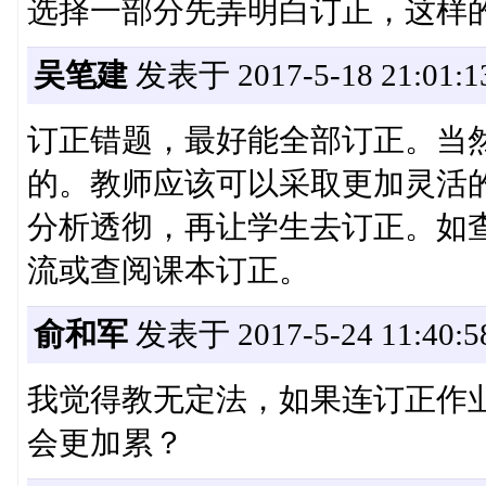
选择一部分先弄明白订正，这样
吴笔建
发表于 2017-5-18 21:01:1
订正错题，最好能全部订正。当
的。教师应该可以采取更加灵活
分析透彻，再让学生去订正。如
流或查阅课本订正。
俞和军
发表于 2017-5-24 11:40:5
我觉得教无定法，如果连订正作
会更加累？