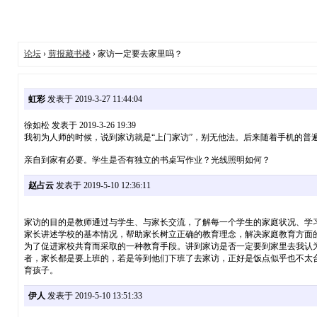
论坛
›
剪报藏书楼
› 家访一定要去家里吗？
虹彩
发表于 2019-3-27 11:44:04
徐如松 发表于 2019-3-26 19:39
我初为人师的时候，说到家访就是“上门家访”，别无他法。后来随着手机的普遍使
亲自到家有必要。学生是否有独立的书桌写作业？光线照明如何？
赵占云
发表于 2019-5-10 12:36:11
家访的目的是教师通过与学生、与家长交流，了解每一个学生的家庭状况、学
家长讲述学校的基本情况，帮助家长树立正确的教育理念，解决家庭教育方面
为了促进家校共育而采取的一种教育手段。讲到家访是否一定要到家里去我认
者，家长都是要上班的，若是等到他们下班了去家访，正好是饭点似乎也不太
育孩子。
伊人
发表于 2019-5-10 13:51:33