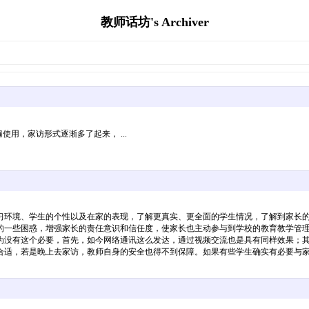
教师话坊's Archiver
用，家访形式逐渐多了起来， ...
习环境、学生的个性以及在家的表现，了解更真实、更全面的学生情况，了解到家长
的一些困惑，增强家长的责任意识和信任度，使家长也主动参与到学校的教育教学管
为没有这个必要，首先，如今网络通讯这么发达，通过视频交流也是具有同样效果；
合适，若是晚上去家访，教师自身的安全也得不到保障。如果有些学生确实有必要与家