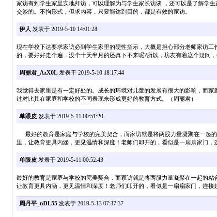
家访有到学生家里实地拜访，可以理解为与学生家长访谈 ，还可以是了解学
交谈的。不拘形式，但求内容，只要能达到目的，都是有效的家访。
伊人
发表于 2019-5-10 14:01:28
现在学校下达要求家访必到学生家里的硬性指示，大概是担心部分老师家访工
的，要好好走个遍，没个十天半月的还真下不来呢?所以，坊友有着这个疑问
周丽君_AzX0L
发表于 2019-5-10 18:17:44
我觉得去家里是有一定好处的。成长的环境对儿童的发展有很大的影响，而家
过对比其在家庭和学校的不同表现来形成更好的教育方式。（周丽君）
单眼皮
发表于 2019-5-11 00:51:20
最好的教育是家庭与学校的完美契合，而家访就是将两股力量凝聚在一起的粘
里，让教育更具内涵，更见温情和深度！老师们叩开的，看似是一扇扇家门，连
单眼皮
发表于 2019-5-11 00:52:43
最好的教育是家庭与学校的完美契合，而家访就是将两股力量凝聚在一起的粘
让教育更具内涵，更见温情和深度！老师们叩开的，看似是一扇扇家门，连接起
周丹平_nDL55
发表于 2019-5-13 07:37:37