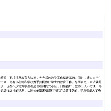
的希望、要求以及教育方法等，为今后的教学工作奠定基础。同时，通过向学生
理中来，更有信心地和学校携手共同做好学生的教育工作。总而言之，家访就是
其次，现在不少地方学生都是住在封闭式小区，门禁很严，教师出入不方便；再
长进行这样的联系，让家长抽空来校进行“校访”也是可以的，毕竟都是为了教