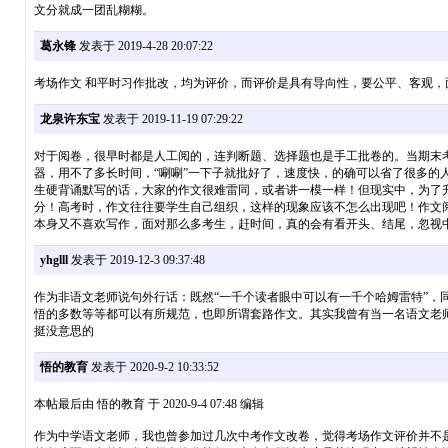
文分就成一团乱糊糊。
葛永锋
发表于 2019-4-28 20:07:22
考场作文 和平时习作批改，均为评价，而评价是具有导向性，要公平、客观
龙泉许东宝
发表于 2019-11-19 07:29:22
对于阅卷，很早时都是人工阅的，连判断题、选择题也是手工批卷的。当期末
器，用不了多长时间，“唰唰”一下子就批好了，速度快，的确可以省了很多的
生硬背诵默写的话，大家的作文很难雷同，或者讲一模一样！但现实中，为了
分！高考时，作文往往要学生自己组织，这样的现象应该不怎么出现吧！作文
本身又不喜欢写作，面对那么多考生，赶时间，真的会有看开头、结尾，忽视
yhglll
发表于 2019-12-3 09:37:48
作为非语文老师说句外行话：既然“一千个读者眼中可以有一千个哈姆雷特”
悟的多数等等都可以有所规范，也即所谓套路作文。其实我曾有当一名语文老
挺没意思的
悟的教育
发表于 2020-9-2 10:33:52
本帖最后由 悟的教育 于 2020-9-4 07:48 编辑
作为中学语文老师，我也曾参加过几次中考作文改卷，觉得考场作文评价并不是