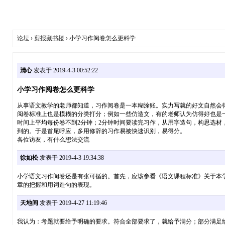
论坛
›
剪报藏书楼
› 小学习作阅卷怎么更科学
清心
发表于 2019-4-3 00:52:22
小学习作阅卷怎么更科学
从事语文教学的老师都知道，习作阅卷是一本糊涂账。实力写就的好文自然会
阅卷标准上也是模糊的分类打分；例如一些仿造文，有的老师认为仿得好也是
时间上平均每份卷不到2分钟；2分钟时间要读完习作，从用字造句，构思选
到的。于是首尾呼应，多用修辞的习作易被快速识别，易得分。
各位访友，有什么想法交流
徐如松
发表于 2019-4-3 19:34:38
小学语文习作阅卷还是有张可循的。首先，应该参看《语文课程标准》关于本
章的把握和用词造句的表现。
天地间
发表于 2019-4-27 11:19:46
我认为：考题就要给予明确的要求。符合全部要求了，就给予满分；部分满足