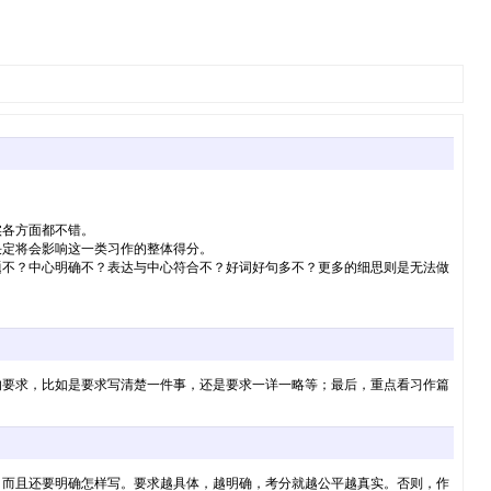
实各方面都不错。
决定将会影响这一类习作的整体得分。
题不？中心明确不？表达与中心符合不？好词好句多不？更多的细思则是无法做
的要求，比如是要求写清楚一件事，还是要求一详一略等；最后，重点看习作篇
，而且还要明确怎样写。要求越具体，越明确，考分就越公平越真实。否则，作