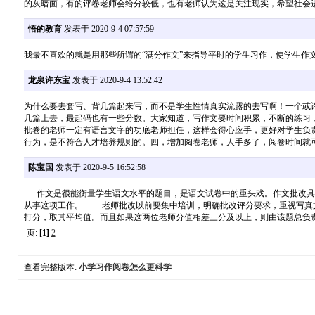
的灰暗面，有的评卷老师会给分较低，也有老师认为这是关注现实，希望社会
悟的教育
发表于 2020-9-4 07:57:59
我最不喜欢的就是用那些所谓的“满分作文”来指导平时的学生习作，使学生
龙泉许东宝
发表于 2020-9-4 13:52:42
为什么要去套写、背几篇起来写，而不是学生性情真实流露的去写啊！一个或
几篇上去，最起码也有一些分数。大家知道，写作文要时间积累，不断的练习
批卷的老师一定有语言文字的功底老师担任，这样会得心应手，更好对学生负
行为，是不符合人才培养规则的。四，增加阅卷老师，人手多了，阅卷时间就
陈宝国
发表于 2020-9-5 16:52:58
作文是很能衡量学生语文水平的题目，是语文试卷中的重头戏。作文批改具有
从事这项工作。 老师批改以前要集中培训，明确批改评分要求，重视写真文
打分，取其平均值。而且如果这两位老师分值相差三分及以上，则由该题总负
页:
[1]
2
查看完整版本:
小学习作阅卷怎么更科学