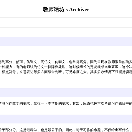
教师话坊's Archiver
得到高分。然而，仿造文，高仿文，仿套文，也常得高分。因为呈现在教师眼前的确
一种能力，有的老师认为仿文一律降档处理。这时候组长的定调就相当重要啦，这个
材，标点符号，立意表达等多方面综合判断，可见难度之大。其实多数情况下只能是切
学段习作教学的要求，拿捏一下本学期的要求；其次，应该把握本次考试习作题目中
给予部分分。这是最科学，也是最公平的。因此，对于习作的命题，不仅给出写什么