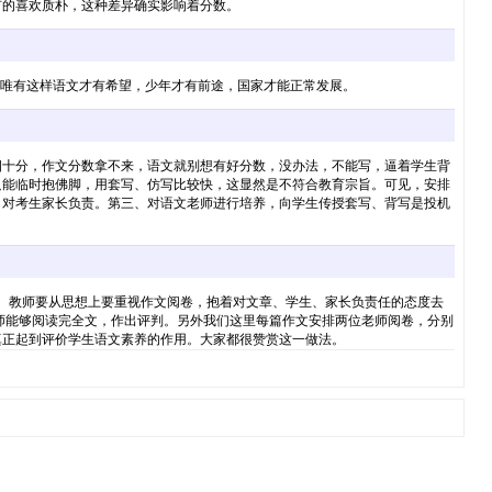
有的喜欢质朴，这种差异确实影响着分数。
，唯有这样语文才有希望，少年才有前途，国家才能正常发展。
四十分，作文分数拿不来，语文就别想有好分数，没办法，不能写，逼着学生背
只能临时抱佛脚，用套写、仿写比较快，这显然是不符合教育宗旨。可见，安排
，对考生家长负责。第三、对语文老师进行培养，向学生传授套写、背写是投机
。教师要从思想上要重视作文阅卷，抱着对文章、学生、家长负责任的态度去
能够阅读完全文，作出评判。另外我们这里每篇作文安排两位老师阅卷，分别
真正起到评价学生语文素养的作用。大家都很赞赏这一做法。