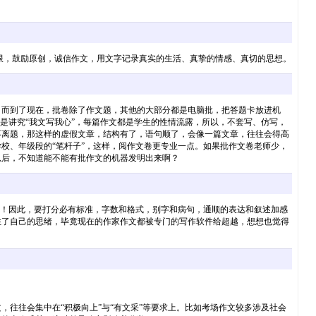
限，鼓励原创，诚信作文，用文字记录真实的生活、真挚的情感、真切的思想。
！而到了现在，批卷除了作文题，其他的大部分都是电脑批，把答题卡放进机
是讲究“我文写我心”，每篇作文都是学生的性情流露，所以，不套写、仿写，
不离题，那这样的虚假文章，结构有了，语句顺了，会像一篇文章，往往会得高
校、年级段的“笔杆子”，这样，阅作文卷更专业一点。如果批作文卷老师少，
以后，不知道能不能有批作文的机器发明出来啊？
奇！因此，要打分必有标准，字数和格式，别字和病句，通顺的表达和叙述加感
住了自己的思绪，毕竟现在的作家作文都被专门的写作软件给超越，想想也觉得
往往会集中在“积极向上”与“有文采”等要求上。比如考场作文较多涉及社会