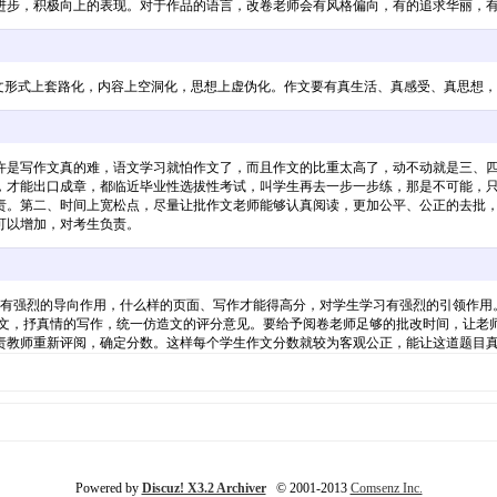
进步，积极向上的表现。对于作品的语言，改卷老师会有风格偏向，有的追求华丽，
作文形式上套路化，内容上空洞化，思想上虚伪化。作文要有真生活、真感受、真思想
许是写作文真的难，语文学习就怕作文了，而且作文的比重太高了，动不动就是三、
，才能出口成章，都临近毕业性选拔性考试，叫学生再去一步一步练，那是不可能，
责。第二、时间上宽松点，尽量让批作文老师能够认真阅读，更加公平、公正的去批
可以增加，对考生负责。
强烈的导向作用，什么样的页面、写作才能得高分，对学生学习有强烈的引领作用
，抒真情的写作，统一仿造文的评分意见。要给予阅卷老师足够的批改时间，让老师
责教师重新评阅，确定分数。这样每个学生作文分数就较为客观公正，能让这道题目
Powered by
Discuz! X3.2 Archiver
© 2001-2013
Comsenz Inc.