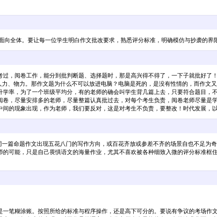
，面向全体。要让每一位学生明白作文批改要求，熟悉评分标准，明确模仿与抄袭的界
考过，阅卷工作，能分到批判断题、选择题时，那是高兴得不得了，一下子就批好了
人力、物力。那作文题为什么不可以放进电脑？电脑是死的，是没有性情的，而作文又
升学率，为了一个班级平均分，有的老师的确会叫学生背几篇上去，只要符合题目，
阅卷，尽量安排多的老师，尽量整篇认真批过去，对每个考生负责，阅卷老师尽量是学
中间的现象出现，作为老师，我们要反对，这是对考生不负责，要整改！时代发展，
，同一篇命题作文出现五花八门的写作方向，或百花齐放或参差不齐的场景自也不足为
师的可能，只是自己畏惧语文的海量作业，尤其不喜欢被各种细致入微的评分标准框
一笔糊涂账。按照所给的标准与程序操作，还是高下可分的。要说有争议的考场作文，