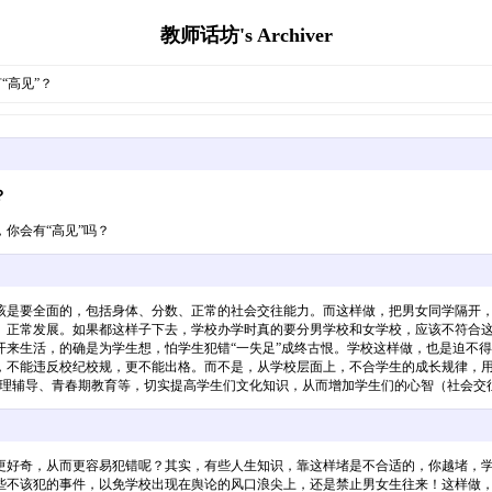
教师话坊's Archiver
“高见”？
？
你会有“高见”吗？
该是要全面的，包括身体、分数、正常的社会交往能力。而这样做，把男女同学隔开
）正常发展。如果都这样子下去，学校办学时真的要分男学校和女学校，应该不符合
开来生活，的确是为学生想，怕学生犯错“一失足”成终古恨。学校这样做，也是迫不
不能违反校纪校规，更不能出格。而不是，从学校层面上，不合学生的成长规律，用制
心理辅导、青春期教育等，切实提高学生们文化知识，从而增加学生们的心智（社会交
更好奇，从而更容易犯错呢？其实，有些人生知识，靠这样堵是不合适的，你越堵，
些不该犯的事件，以免学校出现在舆论的风口浪尖上，还是禁止男女生往来！这样做