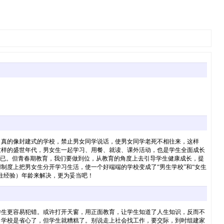
，真的像封建式的学校，禁止男女同学说话，使男女同学老死不相往来，这样
这样的盛世年代，男女生一起学习、用餐、就读、课外活动，也是学生全面成长
得已。但青春期教育，我们要做到位，从教育的角度上去引导学生健康成长，提
度上把男女生分开学习生活，使一个好端端的学校变成了“男生学校”和“女生
往经验）年龄来解决，更为妥当吧！
学生更容易犯错。或许打开天窗，用正面教育，让学生知道了人生知识，反而不
，学校是省心了，但学生就糟糕了。别说走上社会找工作，要交际，到时组建家