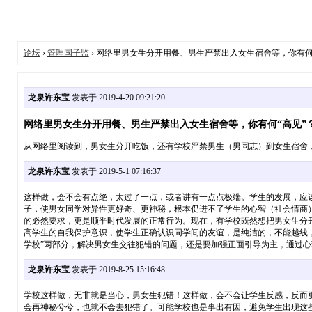
论坛
›
管理国子监
› 网络里男女生分开用餐、男生严禁出入女生宿舍等，你有何
龙泉许东宝
发表于 2019-4-20 09:21:20
网络里男女生分开用餐、男生严禁出入女生宿舍等，你有何“高见”
从网络里阅读到，男女生分开吃饭，还有学校严禁男生（男同志）到女生宿舍，
龙泉许东宝
发表于 2019-5-1 07:16:37
这样做，会不会有点绝，太过了一点，或者讲有一点点极端。学生的发展，应
子，使男女同学对异性更好奇、更神秘，根本促进不了学生的心智（社会情商
的必然要求，更是顺乎时代发展的正常行为。现在，有学校既然想把男女生分
高学生的自我保护意识，使学生正确认识同学间的友谊，是纯洁的，不能越线，
学校”两部分，解决男女生交往犯错的问题，还是要加强正面引导为主，通过
龙泉许东宝
发表于 2019-8-25 15:16:48
学校这样做，无非就是当心，男女生犯错！这样做，会不会让学生反感，反而
会再神秘兮兮，也就不会去犯错了。可能学校也是事出有因，避免学生出现这