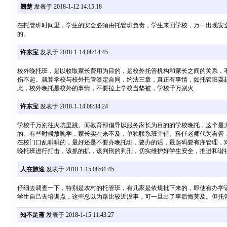
翘楚
发表于 2018-1-12 14:15:18
在托管班时间里，学生的安全必须由托管班负责，学生来回学校，万一出现安
的。
许东宝
发表于 2018-1-14 08:14:45
校外晚托班，是以收取家长费用为目的，是校外托管机构和家长之间的关系，
伤不起。就算学校与校外托管签定合同，约法三章，真正有事情，如托管班耍
此，校外晚托是校外的事情，不要拉上学校当垫被，学校千万别火
许东宝
发表于 2018-1-14 08:34:24
学校千万别往火坑里跳。而教育部倡导以服务家长为目的的学校晚托，这个是
的。有些时候放晚学，家长实在来不及，单独联系班主任、科任老师代为看管
在校门口乱哄哄的，最好还是不要办晚托班，要办的话，最起码要有序管理，
晚托班进行打击，该抓的抓，该判刑的判刑，切实维护好学生安全，推进和谐
人在旅途
发表于 2018-1-15 08:01:45
仔细去调查一下，特别是农村的托管班，有几家是依规批下来的，即使有办学
学生自己去培训点，这些总以为路比较近没事，可一旦出了事后悔莫及。但托
知不足斋
发表于 2018-1-15 11:43:27