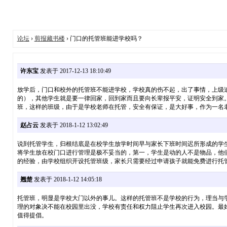
论坛
›
剪报藏书楼
› 门口的托管班能进学校吗？
许东宝
发表于 2017-12-13 18:10:49
放学后，门口和校外的托管班不能进学校，学校真的伤不起，出了事情，上级
的），其他学生就是要一律回家，回到家而且要向长辈报平安，证明安全到家
班，这样的班级，由于是学校老师在托管，安全有保证，是大好事，作为一名
赵占云
发表于 2018-1-12 13:02:49
说到托管学生，归根结底是在校学生放学时间早与家长下班时间迟所形成的学
将学生放在校门口进行管理是极不妥当的，第一，学生是动的人不是物品，他
的经验，由学校组织开设托管班级，家长只需要经过申请孩子就能免费进行托
翘楚
发表于 2018-1-12 14:05:18
托管班，明显是学校大门以外的事儿。这样的托管班不是学校的行为，理当与
理的对象决不能在校园里出没，学校有责任和权力阻止学生再次进入校园。最
值得提倡。