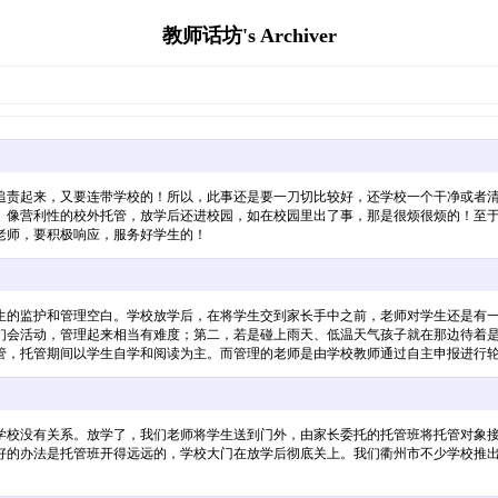
教师话坊's Archiver
追责起来，又要连带学校的！所以，此事还是要一刀切比较好，还学校一个干净或者
。像营利性的校外托管，放学后还进校园，如在校园里出了事，那是很烦很烦的！至
老师，要积极响应，服务好学生的！
生的监护和管理空白。学校放学后，在将学生交到家长手中之前，老师对学生还是有
们会活动，管理起来相当有难度；第二，若是碰上雨天、低温天气孩子就在那边待着
管，托管期间以学生自学和阅读为主。而管理的老师是由学校教师通过自主申报进行
学校没有关系。放学了，我们老师将学生送到门外，由家长委托的托管班将托管对象
好的办法是托管班开得远远的，学校大门在放学后彻底关上。我们衢州市不少学校推出