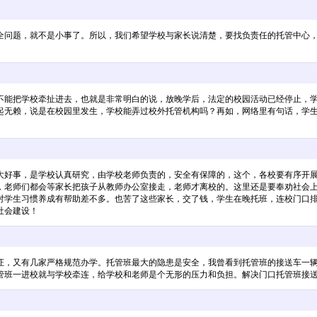
全问题，就不是小事了。所以，我们希望学校与家长说清楚，要找负责任的托管中心
不能把学校牵扯进去，也就是非常明白的说，放晚学后，法定的校园活动已经停止，
起无赖，说是在校园里发生，学校能弄过校外托管机构吗？再如，网络里有句话，学
大好事，是学校认真研究，由学校老师负责的，安全有保障的，这个，各校要有序开
，老师们都会等家长把孩子从教师办公室接走，老师才离校的。这里还是要奉劝社会
对学生习惯养成有帮助差不多。也苦了这些家长，交了钱，学生在晚托班，连校门口
社会建设！
证，又有几家严格规范办学。托管班最大的隐患是安全，我曾看到托管班的接送车一
管班一进校就与学校牵连，给学校和老师是个无形的压力和负担。解决门口托管班接