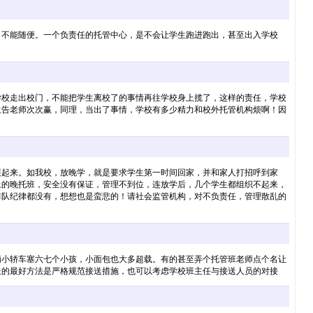
，不能随便。一个负责任的托管中心，是不会让学生跑进跑出，甚至出入学校
学校走出校门，不能把学生离校了的事情再往学校身上揽了，这样的责任，学校
生告老师次次赢，同理，当出了事情，学校有多少精力和校外托管机构烦啊！因
展起来。如我校，放晚学，就是要求学生第一时间回家，并和家人打招呼到家
上的晚托班，安全没有保证，管理不到位，连放学后，几个学生都组织不起来，
排队纪律都没有，想想也是蛮悲的！请社会监管机构，对不负责任，管理散乱的
辆小轿车塞六七个小孩，小面包也大多超载。有的甚至弄个托管班老师点个名让
送的最好方法是严格规范接送措施，也可以考虑学校班主任与接送人员的对接