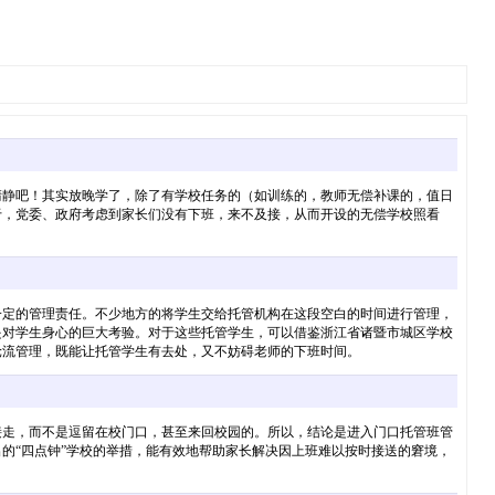
清静吧！其实放晚学了，除了有学校任务的（如训练的，教师无偿补课的，值日
于，党委、政府考虑到家长们没有下班，来不及接，从而开设的无偿学校照看
一定的管理责任。不少地方的将学生交给托管机构在这段空白的时间进行管理，
是对学生身心的巨大考验。对于这些托管学生，可以借鉴浙江省诸暨市城区学校
轮流管理，既能让托管学生有去处，又不妨碍老师的下班时间。
接走，而不是逗留在校门口，甚至来回校园的。所以，结论是进入门口托管班管
的“四点钟”学校的举措，能有效地帮助家长解决因上班难以按时接送的窘境，