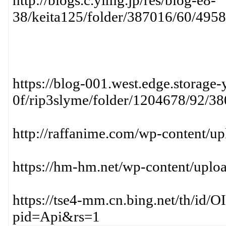
http://blogs.c.yimg.jp/res/blog-e8-
38/keita125/folder/387016/60/495
https://blog-001.west.edge.storage-
0f/rip3slyme/folder/1204678/92/3
http://raffanime.com/wp-content/u
https://hm-hm.net/wp-content/upl
https://tse4-mm.cn.bing.net/th/
pid=Api&rs=1