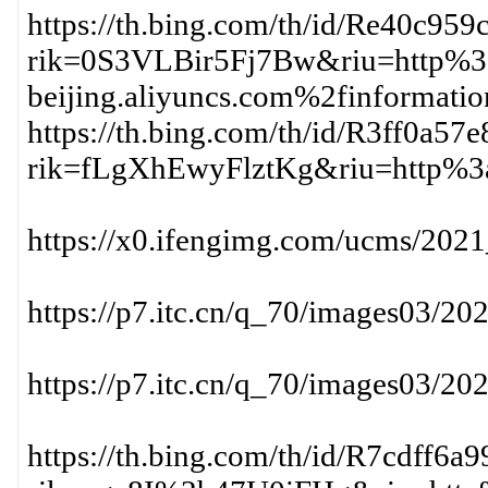
https://th.bing.com/th/id/Re40c9
rik=0S3VLBir5Fj7Bw&riu=http%3
beijing.aliyuncs.com%2fin
https://th.bing.com/th/id/R3ff0a
rik=fLgXhEwyFlztKg&riu=http
https://x0.ifengimg.com/ucms/
https://p7.itc.cn/q_70/images03/
https://p7.itc.cn/q_70/images03/
https://th.bing.com/th/id/R7cdff6