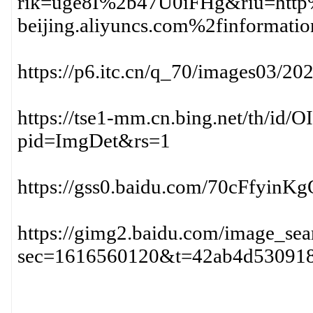
rik=uge8I%2b47U0iFHg&riu=http
beijing.aliyuncs.com%2fin
https://p6.itc.cn/q_70/images03/
https://tse1-mm.cn.bing.net/th/i
pid=ImgDet&rs=1
https://gss0.baidu.com/70cFfyin
https://gimg2.baidu.com/imag
sec=1616560120&t=42ab4d530918