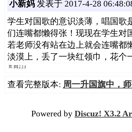
小新妈
发表于 2017-4-28 06:48:0
学生对国歌的意识淡薄，唱国歌
们连嘴都懒得张！现现在学生对
若老师没有站在边上就会连嘴都
淡漠上，丢了一块红领巾，花个
页:
[1]
2
3
4
查看完整版本:
周一升国旗中，师
Powered by
Discuz! X3.2 Ar