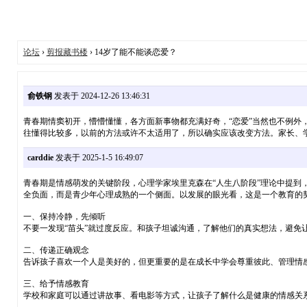
论坛
›
剪报藏书楼
› 14岁了能不能谈恋爱？
俞铁钢
发表于 2024-12-26 13:46:31
青春期情窦初开，懵懵懂懂，各方面新事物都充满好奇，“恋爱”当然也不例外
往懂得比较多，以前的方法或许不太适用了，所以确实应该改变方法。家长、
carddie
发表于 2025-1-5 16:49:07
青春期是情感萌发的关键阶段，心理学家埃里克森在“人生八阶段”理论中提到
全负面，而是青少年心理成熟的一个侧面。以发展的眼光看，这是一
一、保持冷静，先倾听
不要一发现“苗头”就过度反应。和孩子坦诚沟通，了解他们的真实想法，避免
二、传递正确观念
告诉孩子喜欢一个人是美好的，但更重要的是在成长中学会尊重彼此、管理情
三、给予情感教育
学校和家庭可以通过讲故事、看电影等方式，让孩子了解什么是健康的情感关