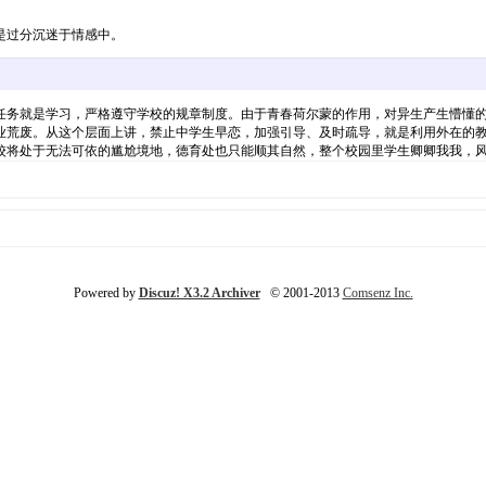
是过分沉迷于情感中。
任务就是学习，严格遵守学校的规章制度。由于青春荷尔蒙的作用，对异生产生懵懂的
业荒废。从这个层面上讲，禁止中学生早恋，加强引导、及时疏导，就是利用外在的
校将处于无法可依的尴尬境地，德育处也只能顺其自然，整个校园里学生卿卿我我，
Powered by
Discuz! X3.2 Archiver
© 2001-2013
Comsenz Inc.