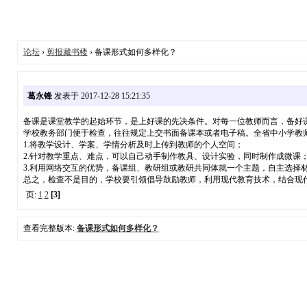
论坛
›
剪报藏书楼
› 备课形式如何多样化？
葛永锋
发表于 2017-12-28 15:21:35
备课是课堂教学的起始环节，是上好课的先决条件。对每一位教师而言，备好
学校教务部门便于检查，往往规定上交书面备课本或者电子稿。全省中小学教师
1.将教学设计、学案、学情分析及时上传到教师的个人空间；
2.针对教学重点、难点，可以自己动手制作教具、设计实验，同时制作成微课
3.利用网络交互的优势，备课组、教研组或教研共同体就一个主题，自主选择
总之，检查不是目的，学校要引领倡导鼓励教师，利用现代教育技术，结合现
页:
1
2
[3]
查看完整版本:
备课形式如何多样化？