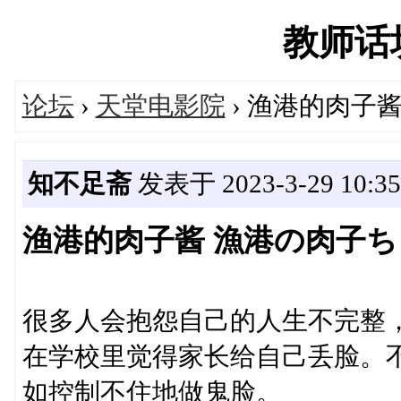
教师话坊'
论坛
›
天堂电影院
› 渔港的肉子酱
知不足斋
发表于 2023-3-29 10:35
渔港的肉子酱 漁港の肉子ちゃん
很多人会抱怨自己的人生不完整
在学校里觉得家长给自己丢脸。
如控制不住地做鬼脸。