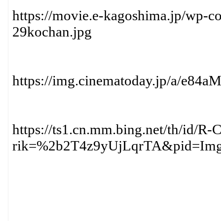
https://movie.e-kagoshima.jp/wp-c
29kochan.jpg
https://img.cinematoday.jp/a/e8
https://ts1.cn.mm.bing.net/th/id
rik=%2b2T4z9yUjLqrTA&pid=Im