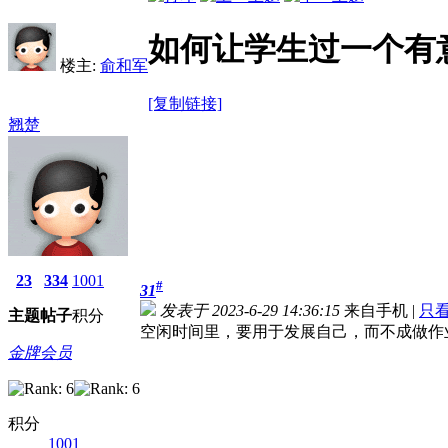
如何让学生过一个有
楼主:
俞和军
[复制链接]
翘楚
23
334
1001
#
31
发表于 2023-6-29 14:36:15
来自手机
|
只
主题
帖子
积分
空闲时间里，要用于发展自己，而不成做作
金牌会员
积分
1001