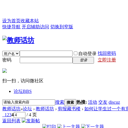
设为首页
收藏本站
快捷导航
开启辅助访问
切换到窄版
找回密码
自动登录
密码
立即注册
登录
扫一扫，访问微社区
论坛
BBS
搜索
热搜:
活动
交友
discuz
搜索
教师话坊
»
论坛
›
教师话坊
›
剪报藏书楼
›
如何让学生过一个有
1
2
3
4
/ 4 页
返回列表