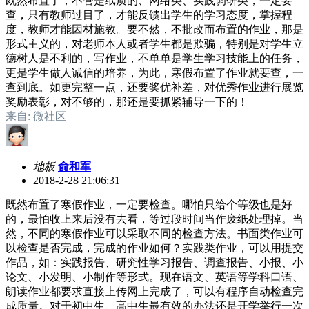
既然布置了，不管是纸质的、网络类、实践调研类，一定要
查，只有教师过目了，才能反馈出学生的学习态度，掌握程
度，教师才能因材施教。要不然，不批改而布置的作业，那是
形式主义的，对老师本人或者学生都是欺骗，特别是对学生立
德树人是不利的，写作业，不单单是学生学习技能上的任务，
更是学生做人诚信的培养，为此，寒假布置了作业就要查，一
查到底。如更完整一点，还要奖优补差，对优秀作业进行展览
奖励表彰，对不够的，那还是要抓紧辅导一下的！
来自: 微社区
地板
俞和军
2018-2-28 21:06:31
既然布置了寒假作业，一定要检查。哪怕只给个等级也是好
的，最怕收上来后没有去看，等过段时间当作废纸处理掉。当
然，不同的寒假作业可以采取不同的检查方法。书面类作业可
以检查是否完成，完成的作业如何？实践类作业，可以用提交
作品，如：实践报告、研究性学习报告、调查报告、小报、小
论文、小发明、小制作等形式。现在语文、英语等学科口语、
朗读作业都要求直接上传网上完成了，可以有程序自动检查完
成质量。对于初中生、高中生最有效的办法还是开学举行一次