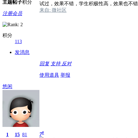
主题
帖子
积分
试过，效果不错，学生积极性高，效果也不错
来自: 微社区
注册会员
积分
113
发消息
回复
支持
反对
使用道具
举报
悠闲
#
7
1
15
81