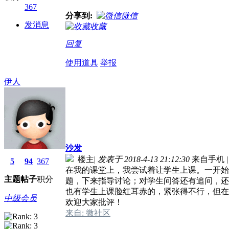
367
分享到:
微信
发消息
收藏
回复
使用道具
举报
伊人
沙发
楼主
|
发表于 2018-4-13 21:12:30
来自手机
|
5
94
367
在我的课堂上，我尝试着让学生上课。一开始
主题
帖子
积分
题，下来指导讨论；对学生问答还有追问，还
也有学生上课脸红耳赤的，紧张得不行，但在
中级会员
欢迎大家批评！
来自: 微社区