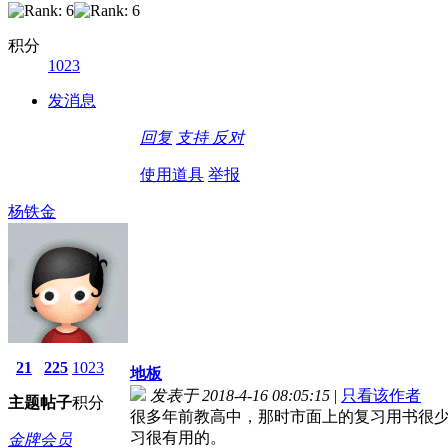
积分
1023
发消息
回复
支持
反对
使用道具
举报
杨铁金
21
225
1023
地板
发表于 2018-4-16 08:05:15
|
只看该作者
主题
帖子
积分
很多年前教高中，那时市面上的复习用书很
习很有用的。
金牌会员