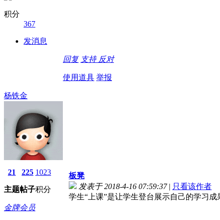
积分
367
发消息
回复
支持
反对
使用道具
举报
杨铁金
21
225
1023
板凳
发表于 2018-4-16 07:59:37
|
只看该作者
主题
帖子
积分
学生“上课”是让学生登台展示自己的学习
金牌会员