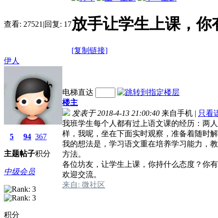
放手让学生上课，你
查看:
27521
|
回复:
17
[复制链接]
伊人
电梯直达
楼主
发表于 2018-4-13 21:00:40
来自手机
|
只看
我班学生每个人都有过上语文课的经历：两人
样，我呢，坐在下面实时观察，准备着随时
5
94
367
我的想法是，学习语文重在培养学习能力，教
主题
帖子
积分
方法。
各位坊友，让学生上课，你持什么态度？你有
中级会员
欢迎交流。
来自: 微社区
积分