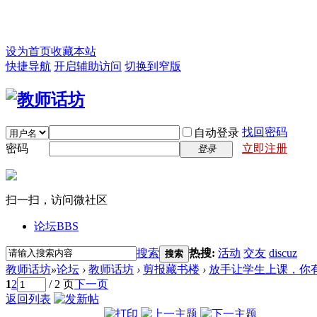
设为首页
收藏本站
快捷导航
开启辅助访问
切换到窄版
找回密码
自动登录
密码
立即注册
登录
扫一扫，访问微社区
论坛
BBS
搜索
热搜:
活动
交友
discuz
搜索
教师话坊
»
论坛
›
教师话坊
›
剪报藏书楼
›
放手让学生上课，你
1
2
/ 2 页
下一页
返回列表