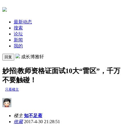
最新动态
搜索
论坛
新闻
我的
成长博雅轩
回复
妙招|教师资格证面试10大“雷区”，千万
不要触碰！
只看楼主
楼主
知不足斋
收藏
2017-4-30 21:28:51