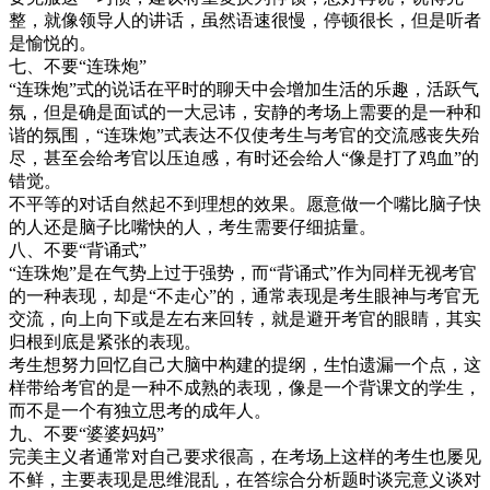
整，就像领导人的讲话，虽然语速很慢，停顿很长，但是听者
是愉悦的。
七、不要“连珠炮”
“连珠炮”式的说话在平时的聊天中会增加生活的乐趣，活跃气
氛，但是确是面试的一大忌讳，安静的考场上需要的是一种和
谐的氛围，“连珠炮”式表达不仅使考生与考官的交流感丧失殆
尽，甚至会给考官以压迫感，有时还会给人“像是打了鸡血”的
错觉。
不平等的对话自然起不到理想的效果。愿意做一个嘴比脑子快
的人还是脑子比嘴快的人，考生需要仔细掂量。
八、不要“背诵式”
“连珠炮”是在气势上过于强势，而“背诵式”作为同样无视考官
的一种表现，却是“不走心”的，通常表现是考生眼神与考官无
交流，向上向下或是左右来回转，就是避开考官的眼睛，其实
归根到底是紧张的表现。
考生想努力回忆自己大脑中构建的提纲，生怕遗漏一个点，这
样带给考官的是一种不成熟的表现，像是一个背课文的学生，
而不是一个有独立思考的成年人。
九、不要“婆婆妈妈”
完美主义者通常对自己要求很高，在考场上这样的考生也屡见
不鲜，主要表现是思维混乱，在答综合分析题时谈完意义谈对