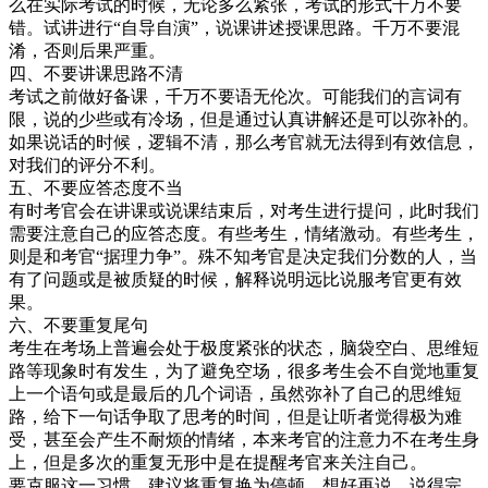
么在实际考试的时候，无论多么紧张，考试的形式千万不要
错。试讲进行“自导自演”，说课讲述授课思路。千万不要混
淆，否则后果严重。
四、不要讲课思路不清
考试之前做好备课，千万不要语无伦次。可能我们的言词有
限，说的少些或有冷场，但是通过认真讲解还是可以弥补的。
如果说话的时候，逻辑不清，那么考官就无法得到有效信息，
对我们的评分不利。
五、不要应答态度不当
有时考官会在讲课或说课结束后，对考生进行提问，此时我们
需要注意自己的应答态度。有些考生，情绪激动。有些考生，
则是和考官“据理力争”。殊不知考官是决定我们分数的人，当
有了问题或是被质疑的时候，解释说明远比说服考官更有效
果。
六、不要重复尾句
考生在考场上普遍会处于极度紧张的状态，脑袋空白、思维短
路等现象时有发生，为了避免空场，很多考生会不自觉地重复
上一个语句或是最后的几个词语，虽然弥补了自己的思维短
路，给下一句话争取了思考的时间，但是让听者觉得极为难
受，甚至会产生不耐烦的情绪，本来考官的注意力不在考生身
上，但是多次的重复无形中是在提醒考官来关注自己。
要克服这一习惯，建议将重复换为停顿，想好再说，说得完