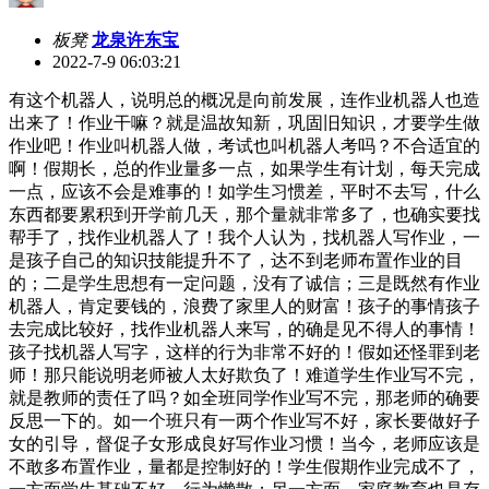
板凳
龙泉许东宝
2022-7-9 06:03:21
有这个机器人，说明总的概况是向前发展，连作业机器人也造
出来了！作业干嘛？就是温故知新，巩固旧知识，才要学生做
作业吧！作业叫机器人做，考试也叫机器人考吗？不合适宜的
啊！假期长，总的作业量多一点，如果学生有计划，每天完成
一点，应该不会是难事的！如学生习惯差，平时不去写，什么
东西都要累积到开学前几天，那个量就非常多了，也确实要找
帮手了，找作业机器人了！我个人认为，找机器人写作业，一
是孩子自己的知识技能提升不了，达不到老师布置作业的目
的；二是学生思想有一定问题，没有了诚信；三是既然有作业
机器人，肯定要钱的，浪费了家里人的财富！孩子的事情孩子
去完成比较好，找作业机器人来写，的确是见不得人的事情！
孩子找机器人写字，这样的行为非常不好的！假如还怪罪到老
师！那只能说明老师被人太好欺负了！难道学生作业写不完，
就是教师的责任了吗？如全班同学作业写不完，那老师的确要
反思一下的。如一个班只有一两个作业写不好，家长要做好子
女的引导，督促子女形成良好写作业习惯！当今，老师应该是
不敢多布置作业，量都是控制好的！学生假期作业完成不了，