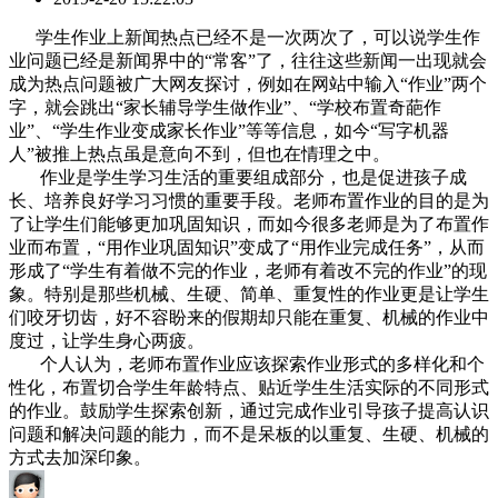
学生作业上新闻热点已经不是一次两次了，可以说学生作
业问题已经是新闻界中的“常客”了，往往这些新闻一出现就会
成为热点问题被广大网友探讨，例如在网站中输入“作业”两个
字，就会跳出“家长辅导学生做作业”、“学校布置奇葩作
业”、“学生作业变成家长作业”等等信息，如今“写字机器
人”被推上热点虽是意向不到，但也在情理之中。
作业是学生学习生活的重要组成部分，也是促进孩子成
长、培养良好学习习惯的重要手段。老师布置作业的目的是为
了让学生们能够更加巩固知识，而如今很多老师是为了布置作
业而布置，“用作业巩固知识”变成了“用作业完成任务”，从而
形成了“学生有着做不完的作业，老师有着改不完的作业”的现
象。特别是那些机械、生硬、简单、重复性的作业更是让学生
们咬牙切齿，好不容盼来的假期却只能在重复、机械的作业中
度过，让学生身心两疲。
个人认为，老师布置作业应该探索作业形式的多样化和个
性化，布置切合学生年龄特点、贴近学生生活实际的不同形式
的作业。鼓励学生探索创新，通过完成作业引导孩子提高认识
问题和解决问题的能力，而不是呆板的以重复、生硬、机械的
方式去加深印象。