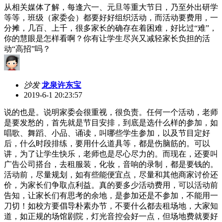
从相关媒体了解，每逢六一、元旦等重大节日，乃至外出研学
等等，班级（家委会）都要好好组织活动，而活动要费用，一
分摊，几百、上千，很多家长的确存在着困难，好比过“难”，
你的慧眼是怎样看啊？你有让学生尽兴又减轻家长负担的活
动“高招”吗？
沙发
龙泉许东宝
2019-6-1 20:23:57
说的也是。说明家委会很重视，很负责。任何一个活动，老师
是要发愁的，首先就是节目安排，到底是选什么样的参加，如
唱歌、舞蹈、小品、诵读，叫哪些学生参加，以及节目定好
后，什么时段排练，要用什么道具等，都是伤脑筋的。可以
讲，为了让学生快乐，老师也是尽心尽力的。而现在，还要叫
广告公司搭台，去租服装，化妆，音响的录制，都是要钱的。
活动前，尽量规划，如有些能便宜点，尽量和其他商家讨价还
价，为家长们争取点利益。真的要多少活动费用，可以活动前
告知，让家长们有思考的余地，是参加还是不参加，不能用一
刀切！如校方要倡导朴素办节，不要什么都去租场地，大家知
道，如正规的场馆剧院，灯光音控会好一点，但场地费就要好