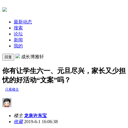
最新动态
搜索
论坛
新闻
我的
成长博雅轩
回复
你有让学生六一、元旦尽兴，家长又少担
忧的好活动“文案”吗？
只看楼主
楼主
龙泉许东宝
收藏
2019-6-1 16:06:38