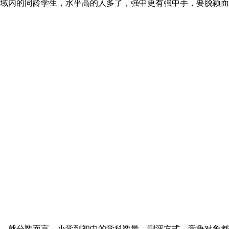
域内的同龄学生，水平高的人多了，强中更有强中手，要脱颖而
。就分数而言，小学到初中的学科数量、测评方式、竞争对象都