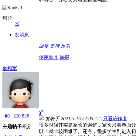
积分
22
发消息
回复
支持
反对
使用道具
举报
俞和军
#
5
60
210
836
发表于 2021-3-16 22:05:12
|
只看该作者
很多时候其实是家长的误解，家长只看卷面分
主题
帖子
积分
以上就比较困难了。还有，很多学生刚进入初