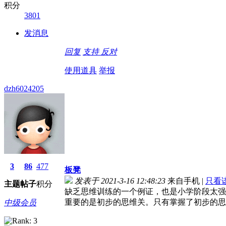
积分
3801
发消息
回复
支持
反对
使用道具
举报
dzh6024205
3
86
477
板凳
发表于 2021-3-16 12:48:23
来自手机
|
只看
主题
帖子
积分
缺乏思维训练的一个例证，也是小学阶段太强
重要的是初步的思维关。只有掌握了初步的思
中级会员