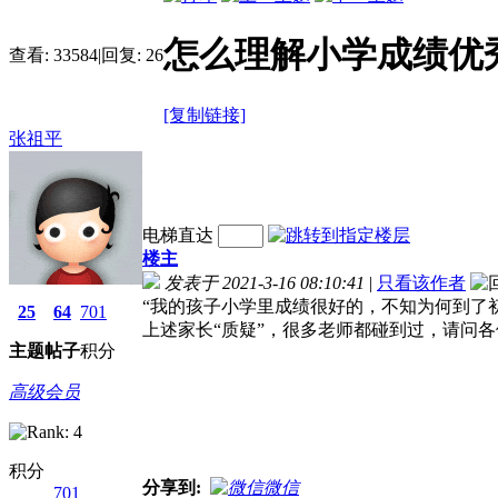
怎么理解小学成绩优
查看:
33584
|
回复:
26
[复制链接]
张祖平
电梯直达
楼主
发表于 2021-3-16 08:10:41
|
只看该作者
“我的孩子小学里成绩很好的，不知为何到了
25
64
701
上述家长“质疑”，很多老师都碰到过，请问
主题
帖子
积分
高级会员
积分
分享到:
微信
701