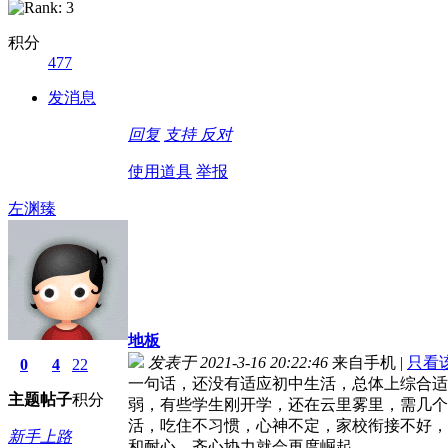
积分
477
发消息
回复
支持
反对
使用道具
举报
左渊臻
地板
发表于 2021-3-16 20:22:46
来自手机
|
只看
0
4
22
一句话，还没有适应初中生活，总体上综合适
主题
帖子
积分
弱，有些学生刚开学，还在云里雾里，需几个
活，吃住不习惯，心神不定，家校衔接不好，
新手上路
和耐心，齐心协力就会再度崛起。