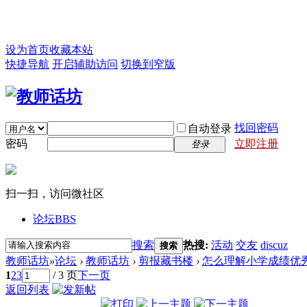
设为首页
收藏本站
快捷导航
开启辅助访问
切换到窄版
找回密码
自动登录
密码
立即注册
登录
扫一扫，访问微社区
论坛
BBS
搜索
热搜:
活动
交友
discuz
搜索
教师话坊
»
论坛
›
教师话坊
›
剪报藏书楼
›
怎么理解小学成绩优秀
1
2
3
/ 3 页
下一页
返回列表