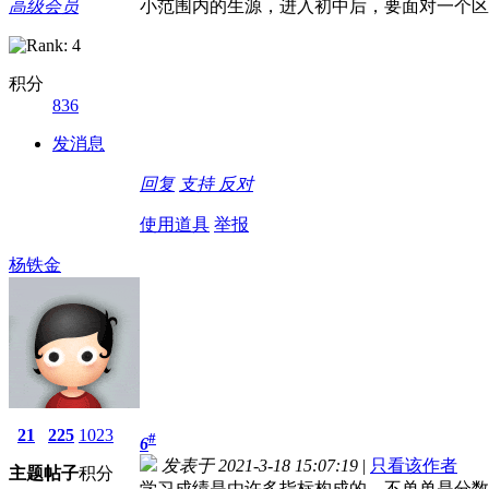
高级会员
小范围内的生源，进入初中后，要面对一个区
积分
836
发消息
回复
支持
反对
使用道具
举报
杨铁金
21
225
1023
#
6
发表于 2021-3-18 15:07:19
|
只看该作者
主题
帖子
积分
学习成绩是由许多指标构成的，不单单是分数