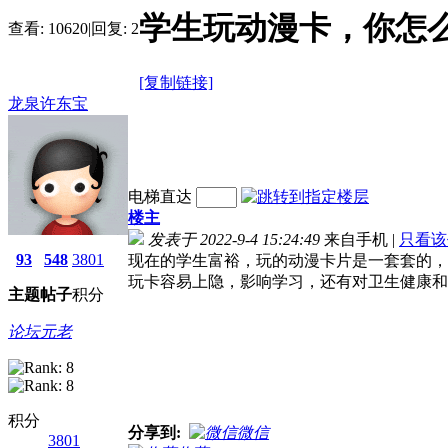
学生玩动漫卡，你怎
查看:
10620
|
回复:
2
[复制链接]
龙泉许东宝
电梯直达
楼主
发表于 2022-9-4 15:24:49
来自手机
|
只看该
93
548
3801
现在的学生富裕，玩的动漫卡片是一套套的，
玩卡容易上隐，影响学习，还有对卫生健康和
主题
帖子
积分
论坛元老
积分
分享到:
微信
3801