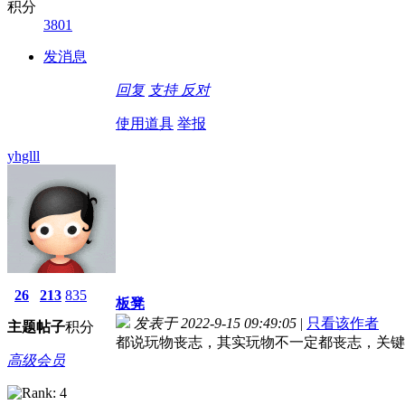
积分
3801
发消息
回复
支持
反对
使用道具
举报
yhglll
26
213
835
板凳
发表于 2022-9-15 09:49:05
|
只看该作者
主题
帖子
积分
都说玩物丧志，其实玩物不一定都丧志，关键
高级会员