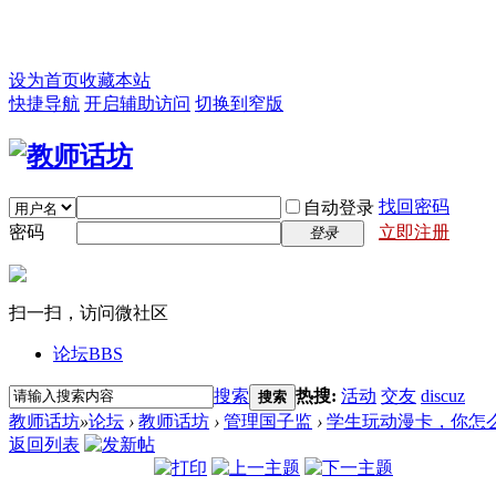
设为首页
收藏本站
快捷导航
开启辅助访问
切换到窄版
找回密码
自动登录
密码
立即注册
登录
扫一扫，访问微社区
论坛
BBS
搜索
热搜:
活动
交友
discuz
搜索
教师话坊
»
论坛
›
教师话坊
›
管理国子监
›
学生玩动漫卡，你怎
返回列表