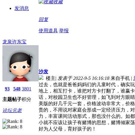
收藏
发消息
回复
使用道具
举报
龙泉许东宝
沙发
楼主
|
发表于 2022-9-5 16:16:18
来自手机
|
过去，也就是爸爸妈妈们的儿童时代，确实玩
93
548
3801
地上，相互打卡，谁把对方卡打翻了，谁赢卡
话，对校园卫生也不好管理，如飞到对方眼睛
主题
帖子
积分
美版的好几千元一套，价格波动非常大，价格
贵的，不用说对家庭会形成一定经济压力，对
论坛元老
力，丰富课间活动形式，那也没什么的。如都
小就不应该让孩子有赌博的思想，赌博倾家荡
好为人父母，育好孩子的！