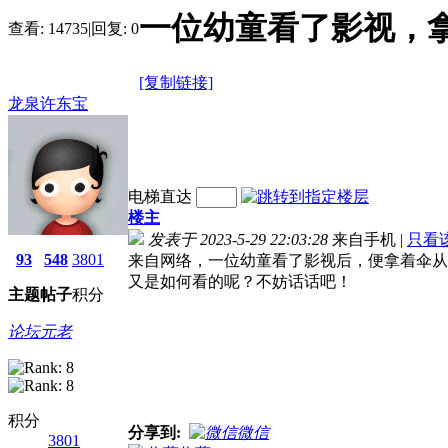
一位幼童看了影视，
查看:
14735
|
回复:
0
[复制链接]
龙泉许东宝
电梯直达
楼主
发表于 2023-5-29 22:03:28
来自手机
|
只看
93
548
3801
来自网络，一位幼童看了影视后，便拿着伞从
又是如何看的呢？不妨话话吧！
主题
帖子
积分
论坛元老
积分
分享到:
微信
3801