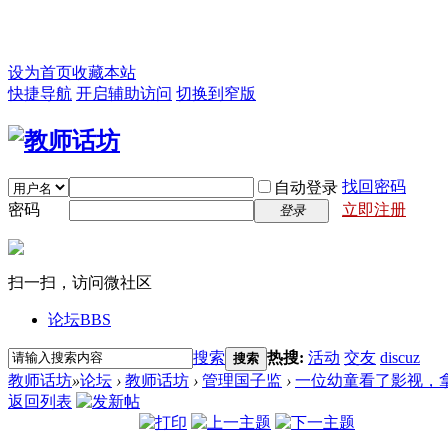
设为首页
收藏本站
快捷导航
开启辅助访问
切换到窄版
找回密码
自动登录
密码
立即注册
登录
扫一扫，访问微社区
论坛
BBS
搜索
热搜:
活动
交友
discuz
搜索
教师话坊
»
论坛
›
教师话坊
›
管理国子监
›
一位幼童看了影视，拿
返回列表