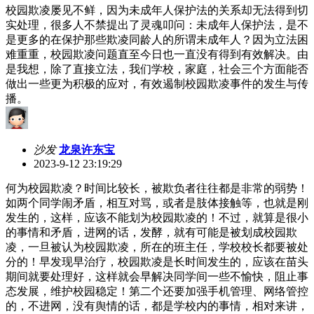
校园欺凌屡见不鲜，因为未成年人保护法的关系却无法得到切
实处理，很多人不禁提出了灵魂叩问：未成年人保护法，是不
是更多的在保护那些欺凌同龄人的所谓未成年人？因为立法困
难重重，校园欺凌问题直至今日也一直没有得到有效解决。由
是我想，除了直接立法，我们学校，家庭，社会三个方面能否
做出一些更为积极的应对，有效遏制校园欺凌事件的发生与传
播。
沙发
龙泉许东宝
2023-9-12 23:19:29
何为校园欺凌？时间比较长，被欺负者往往都是非常的弱势！
如两个同学闹矛盾，相互对骂，或者是肢体接触等，也就是刚
发生的，这样，应该不能划为校园欺凌的！不过，就算是很小
的事情和矛盾，进网的话，发酵，就有可能是被划成校园欺
凌，一旦被认为校园欺凌，所在的班主任，学校校长都要被处
分的！早发现早治疗，校园欺凌是长时间发生的，应该在苗头
期间就要处理好，这样就会早解决同学间一些不愉快，阻止事
态发展，维护校园稳定！第二个还要加强手机管理、网络管控
的，不进网，没有舆情的话，都是学校内的事情，相对来讲，