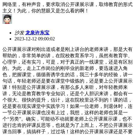
网络里，有种声音，要求取消公开课展示课，取缔教育的形式
主义！为此，你的慧眼又是怎么看的啊！
沙发
龙泉许东宝
2023-12-12 09:00:02
公开课展示课对刚出道或者是刚上讲台的老师来讲，那是大有
帮助的，非常简单的讲，在院校教育系学习，虽然有教育学、
心理学，还有实习，可是，对于真正的一线课堂，还是有区别
的。为此，走上工作岗位的刚毕业的新老师，要迅速进入角
色，把握课堂，循循善诱学生的话，我三十多年的经验，讲一
句话，年轻老师还是要在课堂中锻炼的，还是要上公开课展示
课！特别是公开课展示课，有那么多人来听，对年轻教师来
讲，无论是教育教学专业知识，还是个人胆识来讲，都会有一
个很大、很快的提升，估计，这在院校里达不到的！课的话，
还是要在现实课堂中实践学习！如果一位老师，到退休时，连
一节公开课展示课也没有上过，我想，这样的老师也算是一
个“另类”。确实，可能动不动就要老师上公开课展示课，也不
进行忠肯的评课反思等，也就是为了上而上，不把公开课展示
课当回事，搞搞样子，过过场！这样的公开课展示课还是不要