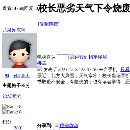
校长恶劣天气下令烧
查看:
4768
|
回复:
0
[复制链接]
龙泉许东宝
电梯直达
楼主
发表于 2023-12-22 22:37:59
来自手机
|
只看
93
548
3801
最近，北方大风雪，天气寒冷！校长当场果断
书取暖不安全，有隐患的；也有读者学得，恶
主题
帖子
积分
论坛元老
积分
分享到:
微信
3801