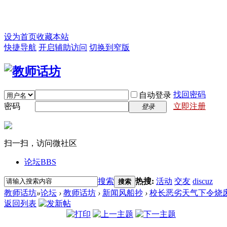
设为首页
收藏本站
快捷导航
开启辅助访问
切换到窄版
找回密码
自动登录
密码
立即注册
登录
扫一扫，访问微社区
论坛
BBS
搜索
热搜:
活动
交友
discuz
搜索
教师话坊
»
论坛
›
教师话坊
›
新闻风船抄
›
校长恶劣天气下令烧废
返回列表