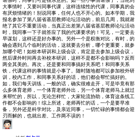
请假时，同事们可是很乐意的。如一些小事情请假了，当轮到
大事情时，又要叫同事代课，这样连续性的代课，同事真的会
有厌烦情绪的！别说同事，任何人也不开心的。如本学期，我
报名参加了第八届省基层教师论坛活动的，前后几周，我就谢
绝了其它不重要活动，当真正出差第八届省基层教师论坛活动
时，我同事一下子就答应了我的代课要求的！可见，一定要去
早谋划，这样还是好办事的。另外一个是权衡对比，有时，的
确会遇到几个临时的活动，这就要去分析，哪个更重要，就参
加哪个吧！如校本研训和上级会议，肯定是去参加上级会议，
然后课外时间再去补校本研训，这样不是都不会影响吗？反而
两全其美的。再次，还是要和同事搞好关系吧！和同事关系
铁，代课这样的事情就是小事了。随时随地都可以参加校外研
训，校内工作，和同事关系好的话，他们都会帮忙搞好的。
如，我们每天训练，一般的话，确实很难走开，可是毕竟有那
么多体育老师，一个体育老师外出，另一个体育老师马上就过
来帮忙的，所以，无论怎样忙，大家轮流协助，体育这条线工
作都不会影响的！综上所述，老师再忙的话，一个是要早准
备，另外还是科学对比，及亲近同事，一切忙碌的事情都会迎
刃而解的，也就出差、工作两不误的！