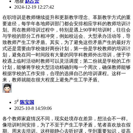
地板
赵占云
2024-12-19 12:27:42
在职培训是教师继续提升和更新教学理念、革新教学方式的重
要途径，每学年各地师训部门都会安排相应学科的教师培训计
划。而在教师培训过程中，特别是遇上90学时培训时，往往会
与学校的部分工作相冲突，例如校运会、大型承办活动等，导
致教师产生工学矛盾。其实，为了避免这些矛盾产生的最好方
式还是需要由学校做好两份计划，第一份是学校教师的培训计
划，避免在同一时间段有大量的同学科教师外出培训，便于学
校遇上临时活动时教师可以灵活调度；第二份就是学校的工作
计划，能够将学校大型活动精确到每一个周次，确保教师能够
根据学校的工作安排，合理的选择自己的培训课程。这样一
来，教师就能在很大程度上避免产生工学矛盾。
#
5
陈宝国
2025-10-8 14:59:06
各个教师家庭情况不同，现实处境存在差异，想法会不一样。
像培训时间安排，为了不至于产生工学矛盾，笔者喜欢放在假
期、周末去培训。这样能静心去听好课，学到重要知识，提高