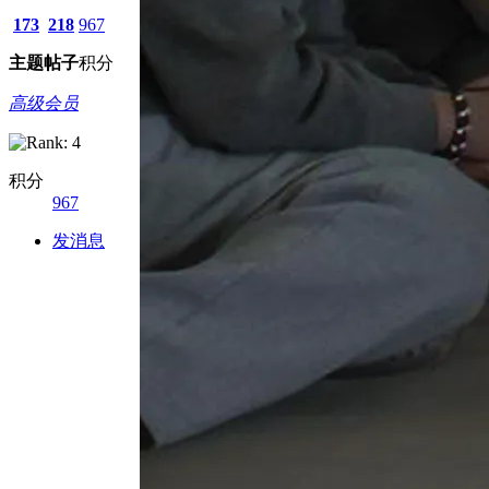
173
218
967
主题
帖子
积分
高级会员
积分
967
发消息