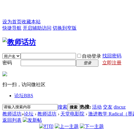
设为首页
收藏本站
快捷导航
开启辅助访问
切换到窄版
找回密码
自动登录
密码
立即注册
登录
扫一扫，访问微社区
论坛
BBS
搜索
热搜:
活动
交友
discuz
搜索
教师话坊
»
论坛
›
教师话坊
›
天堂电影院
›
激进教学 Radical（墨
返回列表