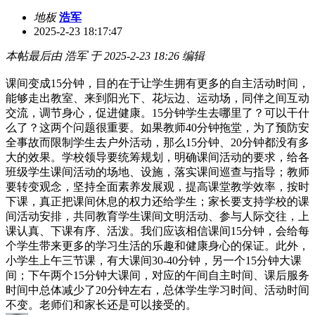
地板
浩军
2025-2-23 18:17:47
本帖最后由 浩军 于 2025-2-23 18:26 编辑
课间变成15分钟，目的在于让学生拥有更多的自主活动时间，
能够走出教室、来到阳光下、花坛边、运动场，同伴之间互动
交流，调节身心，促进健康。15分钟学生去哪里了？可以干什
么了？这两个问题很重要。如果教师40分钟拖堂，为了预防安
全事故而限制学生去户外活动，那么15分钟、20分钟都没有多
大的效果。学校领导要统筹规划，明确课间活动的要求，给各
班级学生课间活动的场地、设施，落实课间巡查与指导；教师
要转变观念，坚持全面素养发展观，提高课堂教学效率，按时
下课，真正把课间休息的权力还给学生；家长要支持学校的课
间活动安排，共同教育学生课间文明活动、参与人际交往，上
课认真、下课有序、活泼。我们应该相信课间15分钟，会给每
个学生带来更多的学习生活的乐趣和健康身心的保证。此外，
小学生上午三节课，有大课间30-40分钟，另一个15分钟大课
间；下午两个15分钟大课间，对应的午间自主时间、课后服务
时间中总体减少了20分钟左右，总体学生学习时间、活动时间
不变。老师们和家长还是可以接受的。