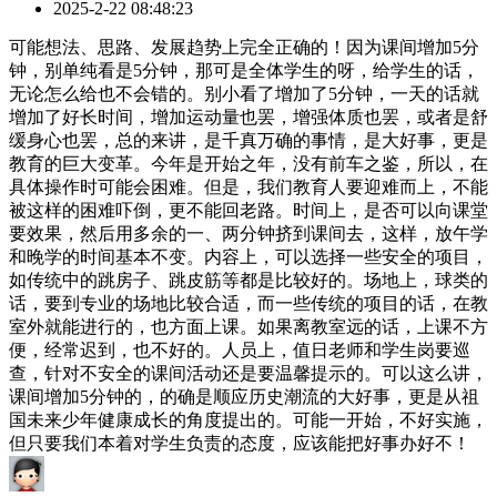
2025-2-22 08:48:23
可能想法、思路、发展趋势上完全正确的！因为课间增加5分
钟，别单纯看是5分钟，那可是全体学生的呀，给学生的话，
无论怎么给也不会错的。别小看了增加了5分钟，一天的话就
增加了好长时间，增加运动量也罢，增强体质也罢，或者是舒
缓身心也罢，总的来讲，是千真万确的事情，是大好事，更是
教育的巨大变革。今年是开始之年，没有前车之鉴，所以，在
具体操作时可能会困难。但是，我们教育人要迎难而上，不能
被这样的困难吓倒，更不能回老路。时间上，是否可以向课堂
要效果，然后用多余的一、两分钟挤到课间去，这样，放午学
和晚学的时间基本不变。内容上，可以选择一些安全的项目，
如传统中的跳房子、跳皮筋等都是比较好的。场地上，球类的
话，要到专业的场地比较合适，而一些传统的项目的话，在教
室外就能进行的，也方面上课。如果离教室远的话，上课不方
便，经常迟到，也不好的。人员上，值日老师和学生岗要巡
查，针对不安全的课间活动还是要温馨提示的。可以这么讲，
课间增加5分钟的，的确是顺应历史潮流的大好事，更是从祖
国未来少年健康成长的角度提出的。可能一开始，不好实施，
但只要我们本着对学生负责的态度，应该能把好事办好不！