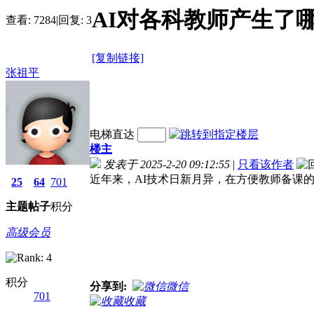
AI对各科教师产生了
查看:
7284
|
回复:
3
[复制链接]
张祖平
电梯直达
楼主
发表于 2025-2-20 09:12:55
|
只看该作者
近年来，AI技术日新月异，在方便教师备课
25
64
701
主题
帖子
积分
高级会员
积分
分享到:
微信
701
收藏