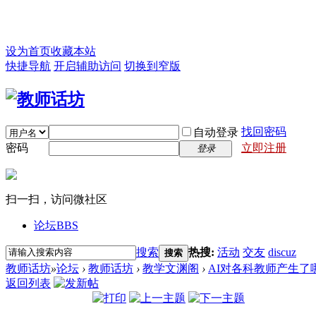
设为首页
收藏本站
快捷导航
开启辅助访问
切换到窄版
找回密码
自动登录
密码
立即注册
登录
扫一扫，访问微社区
论坛
BBS
搜索
热搜:
活动
交友
discuz
搜索
教师话坊
»
论坛
›
教师话坊
›
教学文渊阁
›
AI对各科教师产生了
返回列表