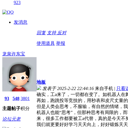
923
发消息
回复
支持
反对
使用道具
举报
龙泉许东宝
地板
发表于 2025-2-22 22:44:16
来自手机
|
只看
确实，工a来了，一切都在变了。如机器人在
93
548
3801
再如，跑跳投等竞技的，用秒表和皮尺丈量的
但是人类会思考，不服输，有自然的情绪，我
主题
帖子
积分
机器人也能“思考”，但那种思考有局限的，
来，很多工作都要被工a代替，真的是今天不
论坛元老
我们就更要好好学习天天向上，好好锻炼天天