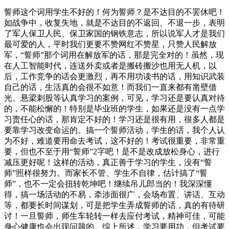
誓师这个词用学生不好的！何为誓师？是不达目的不罢休吧！
如战争中，收复失地，就是不达目的不返回、不退一步，表明
了军人保卫人民、保卫家国的钢铁意志，所以说军人才是我们
最可爱的人，平时我们更要不赞网红不赞星，只赞人民解放
军，“誓师”那个词用在解放军的话，那是完全对的！虽然，现
在人工智能时代，连送外卖或者是搬砖搬沙也用无人机，以
后，工作竞争的话会更激烈，再不用功读书的话，用知识武装
自己的话，生活真的会很不如意！而我们一直来都有凿壁借
光、悬梁刺股等认真学习的案例，可见，学习还是要认真对待
的，不能松懈的！特别是毕业班的学生，如果还是没有一点学
习责任心的话，那肯定不好的！学习还是很有用，很多人都是
要靠学习改变命运的。搞一个誓师活动，学生的话，我个人认
为不好，难道要用命去考试，这不好的！考试很重要，非常重
要，但也不至于用“誓师”2字吧！是不是改成放松身心，进行
减压更好呢！这样的活动，真正善于学习的学生，没有“誓
师”照样很努力。而家长不管、学生不自律，估计搞了“誓
师”，也不一定会扭转乾坤吧！继续吊儿郎当的！我深深懂
得，搞一场活动的不易，牵涉面很广，会场布置、讲话、互动
等，都要长时间谋划，可是把学生弄成誓师的话，真的有待研
讨！一旦誓师，师生车轮转一样去应付考试，精神可佳，可能
身心健康也会出现问题的。综上所述，学习要用功，但考试要