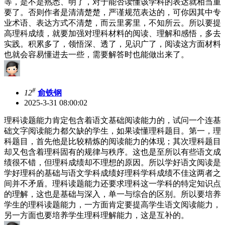
等，是不是熟悉、明了，对于能否读懂该学科的表达就相当重
要了。否则作者是清清楚楚，严谨规范表达的，可你因其中专
业术语、表达方式不清楚，而云里雾里，不知所云。所以要提
高理科成绩，就要加强对理科材料的阅读、理解和感悟，多去
实践。积累多了，领悟深、透了，见识广了，阅读这方面材料
也就会容易懂进去一些，需要解答时也能做出来了。
#
12
俞铁钢
2025-3-31 08:00:02
理科读题能力肯定包含着语文基础阅读能力的，试问一个连基
础文字阅读能力都欠缺的学生，如果读懂理科题目。第一，理
科题目，首先他是比较精炼的阅读能力的体现；其次理科题目
却又包含着理科固有的规律与秩序。这也是至所以有些语文成
绩很不错，但理科成绩却不理想的原因。所以学好语文阅读是
学好理科的基础与语文学科成绩好理科学科成绩不佳这两者之
间并不矛盾。理科读题能力还要求理科这一学科的特定知识点
的理解，这也是基础与深入，单一与综合的区别。所以要培养
学生的理科读题能力，一方面肯定要提高学生语文阅读能力，
另一方面也要培养学生理科理解能力，这是互补的。