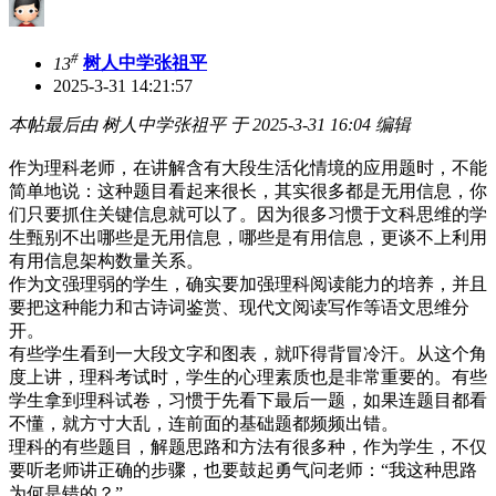
#
13
树人中学张祖平
2025-3-31 14:21:57
本帖最后由 树人中学张祖平 于 2025-3-31 16:04 编辑
作为理科老师，在讲解含有大段生活化情境的应用题时，不能
简单地说：这种题目看起来很长，其实很多都是无用信息，你
们只要抓住关键信息就可以了。因为很多习惯于文科思维的学
生甄别不出哪些是无用信息，哪些是有用信息，更谈不上利用
有用信息架构数量关系。
作为文强理弱的学生，确实要加强理科阅读能力的培养，并且
要把这种能力和古诗词鉴赏、现代文阅读写作等语文思维分
开。
有些学生看到一大段文字和图表，就吓得背冒冷汗。从这个角
度上讲，理科考试时，学生的心理素质也是非常重要的。有些
学生拿到理科试卷，习惯于先看下最后一题，如果连题目都看
不懂，就方寸大乱，连前面的基础题都频频出错。
理科的有些题目，解题思路和方法有很多种，作为学生，不仅
要听老师讲正确的步骤，也要鼓起勇气问老师：“我这种思路
为何是错的？”