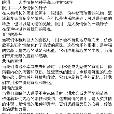
眼泪——人类情愫的种子高二作文750字
眼泪——人类情愫的种子
在人类绵长的历史长河中，眼泪是一份神秘而珍贵的礼物，流
淌着复杂而多变的情感。它可以是快乐的表达，可以是悲痛的
释放，也可以是同情的见证。眼泪，是人类情愫的一颗种子，
在无声中滋养着我们的灵魂。
喜悦的晶莹
当我们体验到巨大的喜悦时，泪水会不自觉地夺眶而出，仿佛
欣喜若狂的情绪化作了晶莹的露珠。这些快乐的眼泪，是幸福
的结晶，是内心的满足和充盈。它们冲刷着心灵的尘埃，为我
们带来无限的慰藉和感动。
悲伤的宣泄
当我们遭遇不幸或失去所爱时，泪水会成为悲伤的宣泄口，倾
泻着内心的痛苦和哀伤。这些悲伤的眼泪，承载着沉重的思念
和眷恋，是情感的释放和救赎。它们冲刷着伤痛的记忆，让我
们在泪水中得到宣泄和净化。
同情的涟漪
当我们目睹他人遭受不幸或痛苦时，泪水会成为同情的涟漪，
传递着我们内心的牵挂和关切。这些同情的眼泪，是人类共情
的体现，是情感的延伸和升华。它们抚慰着受伤的心灵，传递
着温暖和力量。