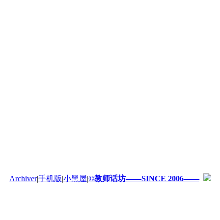
Archiver
|
手机版
|
小黑屋
|
©教师话坊——SINCE 2006——