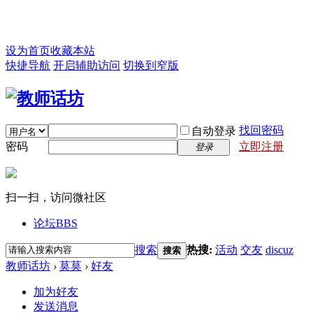
设为首页
收藏本站
快捷导航
开启辅助访问
切换到窄版
找回密码
自动登录
密码
立即注册
登录
扫一扫，访问微社区
论坛
BBS
搜索
热搜:
活动
交友
discuz
搜索
教师话坊
›
莫莫
›
好友
加为好友
发送消息