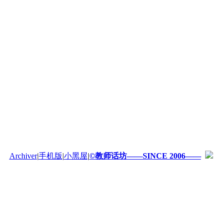
Archiver
|
手机版
|
小黑屋
|
©教师话坊——SINCE 2006——