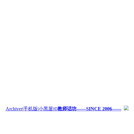
Archiver
|
手机版
|
小黑屋
|
©教师话坊——SINCE 2006——