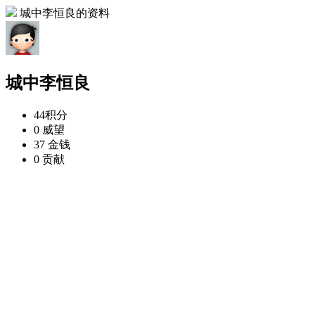
城中李恒良的资料
城中李恒良
44
积分
0
威望
37
金钱
0
贡献