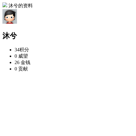
沐兮的资料
沐兮
34
积分
0
威望
26
金钱
0
贡献