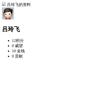
吕玲飞的资料
吕玲飞
12
积分
0
威望
10
金钱
0
贡献