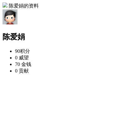
陈爱娟的资料
陈爱娟
90
积分
0
威望
70
金钱
0
贡献