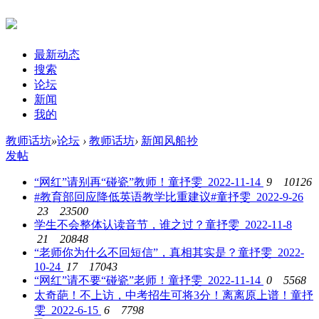
最新动态
搜索
论坛
新闻
我的
教师话坊
»
论坛
›
教师话坊
›
新闻风船抄
发帖
“网红”请别再“碰瓷”教师！
童抒雯 2022-11-14
9
10126
#教育部回应降低英语教学比重建议#
童抒雯 2022-9-26
23
23500
学生不会整体认读音节，谁之过？
童抒雯 2022-11-8
21
20848
“老师你为什么不回短信”，真相其实是？
童抒雯 2022-
10-24
17
17043
“网红”请不要“碰瓷”老师！
童抒雯 2022-11-14
0
5568
太奇葩！不上访，中考招生可将3分！离离原上谱！
童抒
雯 2022-6-15
6
7798