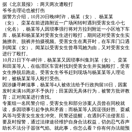
据《北京晨报》：两天两次遭殴打
爷爷去理论也被打伤
据警方介绍，10月20日晚8时许，杨某（女）、杨某某
（女）、栾某在前进路附近一广场闲转时遇到受害女生小七
（化名），杨某等人因琐事强行将对方拉到附近一小区地下车
库，杨某和杨某某对受害女生进行殴打，期间还对受害女生实
施撩衣、脱裤并拍摄视频。受害女生在离开时，在车库门口遇
到闻某（女）。闻某以受害女生曾辱骂她为由，又对受害女生
进行了殴打。
10月21日下午4时许，杨某某又因琐事纠集刘某（女）、栾某
和田某等人，在临渭区车雷村找到受害女生并实施殴打，受害
女生挣脱后跑走。受害女生爷爷赶到现场与杨某某等人理论
时，被杨某某等人殴打受伤。
因涉嫌寻衅滋事，杨某等4人被依法给予行政拘留10日，因案
发时未满16周岁不予执行；田某因无具体行为，被警方批评教
育；正对闻某进行查找。
专案组一名民警介绍，受害女生和部分涉案人员曾在同校就
读，多因琐事引起争执和矛盾；而杨某等人因逞强好胜、耍威
风等与受害女生发生冲突。民警还提醒，在遇到不法侵害后，
要及时报警，通过法律途径维护自身合法权益，切勿忍气吞声
助长不法分子嚣张气焰。就此事，你怎么看？你有何办法能预