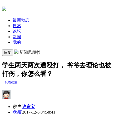
最新动态
搜索
论坛
新闻
我的
新闻风船抄
回复
学生两天两次遭殴打， 爷爷去理论也被
打伤，你怎么看？
只看楼主
楼主
许东宝
收藏
2017-12-6 04:58:41