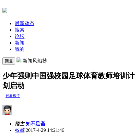
最新动态
搜索
论坛
新闻
我的
新闻风船抄
回复
少年强则中国强校园足球体育教师培训计
划启动
只看楼主
楼主
知不足斋
收藏
2017-4-29 14:21:46