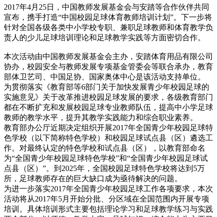
2017年4月25日，中国教师发展基金会与安踏等合作伙伴共同
宣布，携手打造“中国校园足球体育教师培训计划”。下一步将
针对全国各级各类中小学校专职、兼职足球教师和体育教学负
责人的少儿足球培训理论和足球教学实践等方面密切合作。
本次活动由中国教师发展基金会主办，安踏体育用品有限公司
协办，校园安全与教师发展专项基金管委会等联合承办，教育
部体卫艺司、中国足协、国家奥体中心是该活动支持单位。
为贯彻落实《教育部等6部门关于加快发展青少年校园足球的
实施意见》关于改革推进校园足球发展的要求，各级教育部门
都在不断扩充和发展校园足球专业教师队伍，提高中小学足球
教师的教学水平，提升其教学实践能力和综合职业素养。
教育部办公厅近期决定组织开展2017年全国青少年校园足球特
色学校（以下简称特色学校）和校园足球试点县（区）遴选工
作。对最终认定的特色学校和试点县（区），以教育部命名
为“全国青少年校园足球特色学校”和“全国青少年校园足球试
点县（区）”。到2025年，全国校园足球特色学校将达到5万
所，足球教师存在的巨大缺口成为亟待解决的问题。
为进一步落实2017年全国青少年校园足球工作各项要求，本次
活动将从2017年5月开始分批、分区域在全国范围内开展专项
培训。具体培训形式主要包括理论学习和足球教学练习与实践