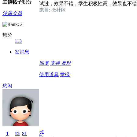
主题
帖子
积分
试过，效果不错，学生积极性高，效果也不错
来自: 微社区
注册会员
积分
113
发消息
回复
支持
反对
使用道具
举报
悠闲
#
7
1
15
81