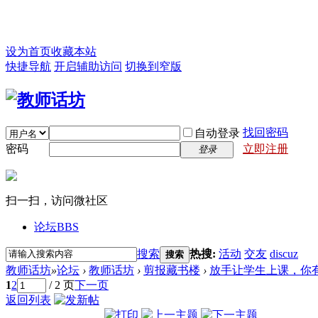
设为首页
收藏本站
快捷导航
开启辅助访问
切换到窄版
找回密码
自动登录
密码
立即注册
登录
扫一扫，访问微社区
论坛
BBS
搜索
热搜:
活动
交友
discuz
搜索
教师话坊
»
论坛
›
教师话坊
›
剪报藏书楼
›
放手让学生上课，你
1
2
/ 2 页
下一页
返回列表