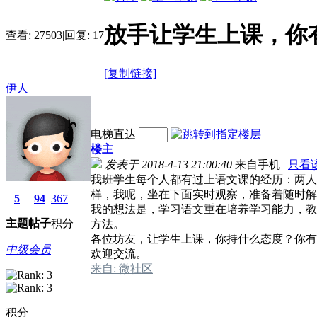
放手让学生上课，你
查看:
27503
|
回复:
17
[复制链接]
伊人
电梯直达
楼主
发表于 2018-4-13 21:00:40
来自手机
|
只看
我班学生每个人都有过上语文课的经历：两人
样，我呢，坐在下面实时观察，准备着随时
5
94
367
我的想法是，学习语文重在培养学习能力，教
主题
帖子
积分
方法。
各位坊友，让学生上课，你持什么态度？你有
中级会员
欢迎交流。
来自: 微社区
积分