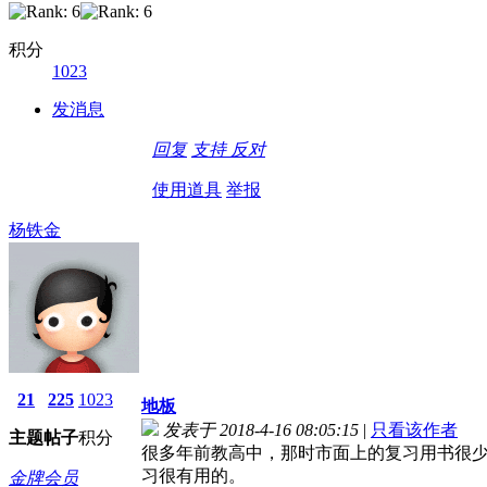
积分
1023
发消息
回复
支持
反对
使用道具
举报
杨铁金
21
225
1023
地板
发表于 2018-4-16 08:05:15
|
只看该作者
主题
帖子
积分
很多年前教高中，那时市面上的复习用书很
习很有用的。
金牌会员