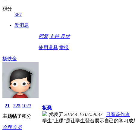
积分
367
发消息
回复
支持
反对
使用道具
举报
杨铁金
21
225
1023
板凳
发表于 2018-4-16 07:59:37
|
只看该作者
主题
帖子
积分
学生“上课”是让学生登台展示自己的学习
金牌会员