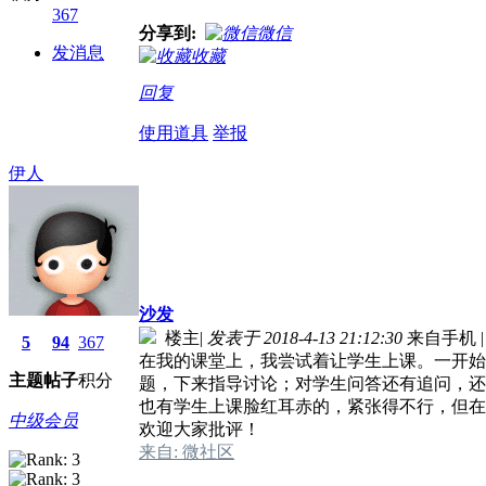
367
分享到:
微信
发消息
收藏
回复
使用道具
举报
伊人
沙发
楼主
|
发表于 2018-4-13 21:12:30
来自手机
|
5
94
367
在我的课堂上，我尝试着让学生上课。一开始
主题
帖子
积分
题，下来指导讨论；对学生问答还有追问，还
也有学生上课脸红耳赤的，紧张得不行，但在
中级会员
欢迎大家批评！
来自: 微社区